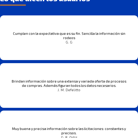
Cumplen con la expectativa que es su fin. Sencilla la información sin
rodeos
G. G
Brindan información sobre una extensa y variada oferta de procesos
de compras. Además figuran todos los datos necesarios.
J. M. Defelitto
Muy buena y precisa información sobre las licitaciones: constantes y
precisos.
G. R. Ortiz