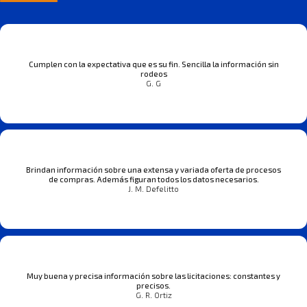
Cumplen con la expectativa que es su fin. Sencilla la información sin
rodeos
G. G
Brindan información sobre una extensa y variada oferta de procesos
de compras. Además figuran todos los datos necesarios.
J. M. Defelitto
Muy buena y precisa información sobre las licitaciones: constantes y
precisos.
G. R. Ortiz