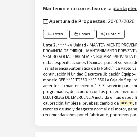
Mantenimiento correctivo de la
planta
elec
Apertura de Propuestas:
20/07/2026
Lotes
Bases
Cuota
Lote 2:
**** - 4 Unidad - MANTENIMIENTO PREVEN
PROVINCIA DE CHIRIQUI. MANTENIMIENTO PREVENTIV
SEGURO SOCIAL, UBICADA EN BUGABA, PROVINCIA DE CH
estas especificaciones técnicas, para el servicio 
Transferencia Automática de la Policlínica Pablo Es
continuación N Unidad Ejecutora Ubicación Equipo
modelo GEF **** TD350 **** 350 La Caja de Seguro 
ameriten su mantenimiento. 1. 3. El servicio para c
programadas, de acuerdo con los procedimientos
ELECTRICAS DE EMERGENCIA incluida en las especif
calibración, limpieza, pruebas, cambio de
aceite
, 
razones de uso y desgaste normal del motor, gener
recomendaciones por el fabricante, podremos pa