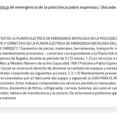
trica
de emergencia de la policlinica pablo espinosa j. Ubicad
TIVO DE LA PLANTA ELECTRICA DE EMERGENCIA INSTALADA EN LA POLICLINI
O Y CORRECTIVO DE LA PLANTA ELÉCTRICA DE EMERGENCIA INSTALADA EN LA
IRIQUÍ 1. 1 Suministro de piezas, materiales, herramientas, transporte, 
de mantenimiento preventivo - correctivo correspondiente a la Planta Eléct
pinosa de Bugaba, durante un periodo de 5 ( 5) meses. 1. 2 Los servicios a 
- Marca/Modelo Número de activo Capacidad /KW 1 Policlínica Pablo Espin
Social se reserva el derecho de disminuir la cantidad de equipos y mese
ontratar comprende las siguientes acciones: 1. 3. 1. El Mantenimiento preven
 recomendados por el fabricante del equipo y siguiendo la GUÍA PARA 
icaciones. Estos trabajos comprenden los servicios periódicos mensuales
filtros, elementos de filtros, refrigerante, correas, baterías; así como el
ador, tablero de transferencia y accesorio. De esta manera podremos gara
ra mantene