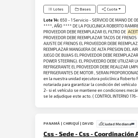
Lotes
Bases
Cuota
Lote 14:
650 - 1 Servicio - SERVICIO DE MANO D
****, AÑO **** DE LA POLICLINICA ROBERTO RAM
PROVEEDOR DEBE REEMPLAZAR EL FILTRO DE
ACEIT
PROVEEDOR DEBE REEMPLAZAR TACOS DE FRENOS 
AJUSTE DE FRENOS EL PROVEEDOR DEBE REEMPLA
REEMPLAZAR MANGUERA DE ALTA PRESION DEL AI
JUEGO DE BUJIAS EL PROVEEDOR DEBE REEMPLAZA
POWER STEERING). EL PROVEEDRO DEBE UTILIZAR 
REFRIGERANTE EL PROVEEDOR DEBE REALIZAR LMP
REFRIGERANTES DE MOTOR , SERAN PROPORCIONADOS 
en la nuestra unidad ejecutora policlínica Robert
notariada para garantizar la condición del vehículo
2- si el vehículo se mantiene en condiciones mec
se le adjudique este acto. ( CONTROL INTERNO 176
PANAMÁ | CHIRIQUÍ | DAVID
Ciudad Mediana
Css - Sede - Css - Coordinación 