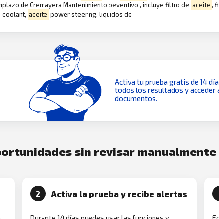
emplazo de Cremayera Mantenimiento peventivo , incluye filtro de
aceite
, 
e coolant,
aceite
power steering, liquidos de
Activa tu prueba gratis de 14 dí
todos los resultados y acceder 
documentos.
oportunidades sin revisar manualmente
Activa la prueba y recibe alertas
2
a
Durante 14 días puedes usar las funciones y
Ed