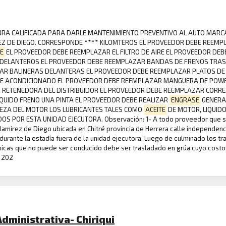
E OBRA CALIFICADA PARA DARLE MANTENIMIENTO PREVENTIVO AL AUTO MARC
IREZ DE DIEGO. CORRESPONDE **** KILOMTEROS EL PROVEEDOR DEBE REEM
E
EL PROVEEDOR DEBE REEMPLAZAR EL FILTRO DE AIRE EL PROVEEDOR DEBE
DELANTEROS EL PROVEEDOR DEBE REEMPLAZAR BANDAS DE FRENOS TRASER
ZAR BALINERAS DELANTERAS EL PROVEEDOR DEBE REEMPLAZAR PLATOS DE
RE ACONDICIONADO EL PROVEEDOR DEBE REEMPLAZAR MANGUERA DE POWE
R RETENEDORA DEL DISTRIBUIDOR EL PROVEEDOR DEBE REEMPLAZAR CORR
LIQUIDO FRENO UNA PINTA EL PROVEEDOR DEBE REALIZAR
ENGRASE
GENERAL
IEZA DEL MOTOR LOS LUBRICANTES TALES COMO
ACEITE
DE MOTOR, LIQUIDO
POR ESTA UNIDAD EJECUTORA. Observación: 1- A todo proveedor que se le
o Ramírez de Diego ubicada en Chitré provincia de Herrera calle independe
 durante la estadía fuera de la unidad ejecutora, Luego de culminado los t
ánicas que no puede ser conducido debe ser trasladado en grúa cuyo cost
- 202
Administrativa- Chiriqui