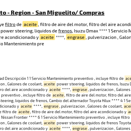
to - Region - San Miguelito/ Compras
uye
filtro
de
aceite
, filtro de aire del motor, filtro del aire acon
power steering, liquidos de
frenos
, Isuzu Dmax **** 1 Servicio
 aire acondicionado y
aceite
****,
engrase
, pulverizacion , Galo
icio Mantenimiento pre
ad Descripción 1 1 Servicio Mantenimiento preventivo , incluye filtro de
ace
cion , Galones de coolant,
aceite
power steering, liquidos de frenos, Isuzu 
iltro del aire acondicionado y
aceite
****,
engrase
, pulverizacion , Galone
preventivo , incluye filtro de
aceite
, filtro de aire del motor, filtro del a
eering, liquidos de frenos, Cambio del alternador Toyota Hilux **** 4 1 Ser
ondicionado y
aceite
****,
engrase
, pulverizacion , Galones de coolant,
ace
e filtro de
aceite
, filtro de aire del motor, filtro del aire acondicionado y
a
Nissan Frontier **** 6 1 Servicio Mantenimiento preventivo , incluye filtr
cion , Galones de coolant,
aceite
power steering, liquidos de frenos Toyota 
iltro del aire acondicionado y
aceite
****,
engrase
, pulverizacion , Galone