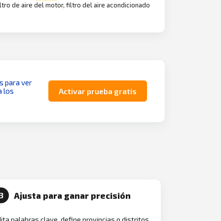
filtro de aire del motor, filtro del aire acondicionado
as para ver
a los
Activar prueba gratis
Ajusta para ganar precisión
3
ita palabras clave, define provincias o distritos,