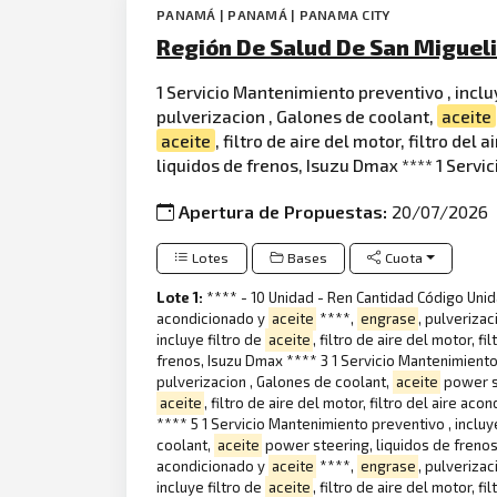
PANAMÁ | PANAMÁ | PANAMA CITY
Región De Salud De San Migueli
1 Servicio Mantenimiento preventivo , incl
pulverizacion , Galones de coolant,
aceite
aceite
, filtro de aire del motor, filtro del
liquidos de frenos, Isuzu Dmax **** 1 Serv
Apertura de Propuestas:
20/07/2026
Lotes
Bases
Cuota
Lote 1:
**** - 10 Unidad - Ren Cantidad Código Unid
acondicionado y
aceite
****,
engrase
, pulveriza
incluye filtro de
aceite
, filtro de aire del motor, f
frenos, Isuzu Dmax **** 3 1 Servicio Mantenimiento 
pulverizacion , Galones de coolant,
aceite
power st
aceite
, filtro de aire del motor, filtro del aire ac
**** 5 1 Servicio Mantenimiento preventivo , incluy
coolant,
aceite
power steering, liquidos de frenos 
acondicionado y
aceite
****,
engrase
, pulveriza
incluye filtro de
aceite
, filtro de aire del motor, f