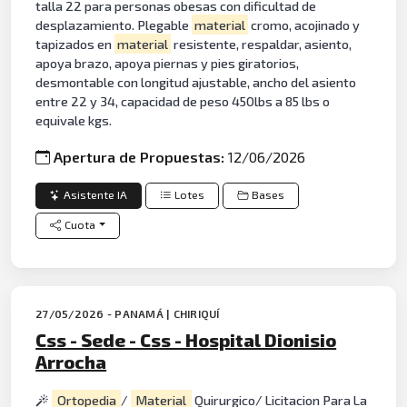
talla 22 para personas obesas con dificultad de
desplazamiento. Plegable
material
cromo, acojinado y
tapizados en
material
resistente, respaldar, asiento,
apoya brazo, apoya piernas y pies giratorios,
desmontable con longitud ajustable, ancho del asiento
entre 22 y 34, capacidad de peso 450lbs a 85 lbs o
equivale kgs.
Apertura de Propuestas:
12/06/2026
Asistente IA
Lotes
Bases
Cuota
27/05/2026 - PANAMÁ | CHIRIQUÍ
Css - Sede - Css - Hospital Dionisio
Arrocha
Ortopedia
/
Material
Quirurgico/ Licitacion Para La