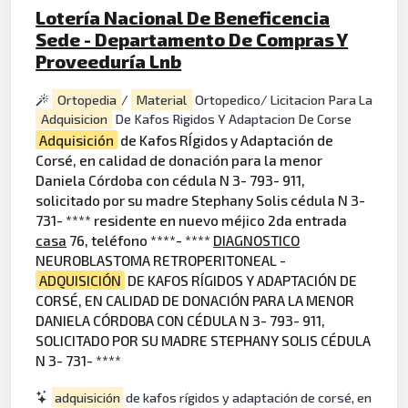
Lotería Nacional De Beneficencia
Sede - Departamento De Compras Y
Proveeduría Lnb
Ortopedia
/
Material
Ortopedico/ Licitacion Para La
Adquisicion
De Kafos Rigidos Y Adaptacion De Corse
Adquisición
de Kafos RÍgidos y Adaptación de
Corsé, en calidad de donación para la menor
Daniela Córdoba con cédula N 3- 793- 911,
solicitado por su madre Stephany Solis cédula N 3-
731- **** residente en nuevo méjico 2da entrada
casa
76, teléfono ****- ****
DIAGNOSTICO
NEUROBLASTOMA RETROPERITONEAL -
ADQUISICIÓN
DE KAFOS RÍGIDOS Y ADAPTACIÓN DE
CORSÉ, EN CALIDAD DE DONACIÓN PARA LA MENOR
DANIELA CÓRDOBA CON CÉDULA N 3- 793- 911,
SOLICITADO POR SU MADRE STEPHANY SOLIS CÉDULA
N 3- 731- ****
adquisición
de kafos rígidos y adaptación de corsé, en