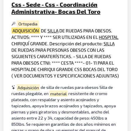
Css - Sede - Css - Coordinación
Administrativa- Bocas Del Toro
Ortopedia
ADQUISICIÓN
DE
SILLA
DE RUEDAS PARA OBESOS.
ACTIVOS: **** Y **** SER UTILIZADAS EN EL
HOSPITAL
CHIRIQUÍ GRANDE. Descripción del producto:
SILLA
DE RUEDAS PARA PERSONAS OBESOS CON LAS
SIGUIENTES CARATERÍSTICAS. - SILLA DE RUEDAS
PARA OBESOS CTNI: **** CESTA ****- 01- 11 PARA EL
HOSPITALDE CHIRIQUI GRANDE CSS BOCAS DEL TORO
( VER DOCUMENTOS Y ESPECIFICACIONES ADJUNTAS)
Adquisición
de silla de ruedas para obesos Silla de
ruedas plegable, en
material
resistente de cromo
plateado, con respaldar y asiento acojinados y
tapizados, apoya brazos acojinados y tapizados, apoya
piernas y pies giratorios y desmontables, ancho del
asiento entre 22 y 34, capacidad de peso: 450lbs a
850lbs. Se requieren garantías de dos años mínimos en
piezas y mano de obra, un ejemplar del manual de