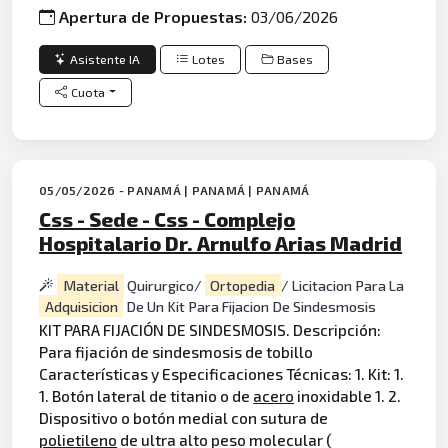
Apertura de Propuestas:
03/06/2026
Asistente IA
Lotes
Bases
Cuota
05/05/2026 - PANAMÁ | PANAMÁ | PANAMÁ
Css - Sede - Css - Complejo
Hospitalario Dr. Arnulfo Arias Madrid
Material
Quirurgico/
Ortopedia
/ Licitacion Para La
Adquisicion
De Un Kit Para Fijacion De Sindesmosis
KIT PARA FIJACIÓN DE SINDESMOSIS. Descripción:
Para fijación de sindesmosis de tobillo
Características y Especificaciones Técnicas: 1. Kit: 1.
1. Botón lateral de titanio o de
acero
inoxidable 1. 2.
Dispositivo o botón medial con sutura de
polietileno
de ultra alto peso molecular (