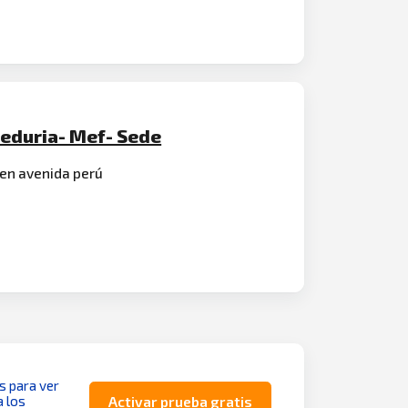
eeduria- Mef- Sede
en avenida perú
as para ver
a los
Activar prueba gratis