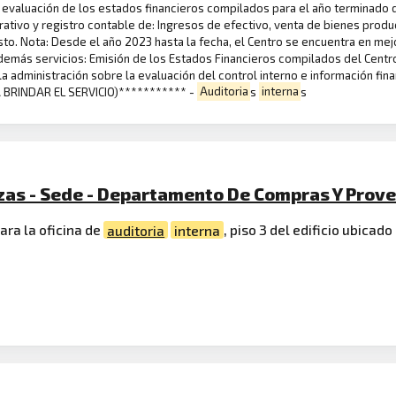
 y evaluación de los estados financieros compilados para el año terminado
rativo y registro contable de: Ingresos de efectivo, venta de bienes prod
esto. Nota: Desde el año 2023 hasta la fecha, el Centro se encuentra en m
 demás servicios: Emisión de los Estados Financieros compilados del Cent
 la administración sobre la evaluación del control interno e información f
BRINDAR EL SERVICIO)*********** -
Auditoria
s
interna
s
nzas - Sede - Departamento De Compras Y Prov
ara la oficina de
auditoria
interna
, piso 3 del edificio ubicad