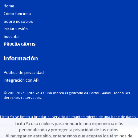
Home
Cómo funciona
Sobre nosotros
Iniciar sesión
Suscribir
PRUEBA GRATIS
Información
Política de privacidad
Integración con API
© 2011-2026 Licita Ya es una marca registrada de Portal Genial. Todos los
derechos reservados.
Licita Ya se limita a brindar el servicio de mantenimiento de una base de datos
de licitaciones y no participa en los procesos.
Licita Ya usa cookies para brindarte una experiencia más
Algunos datos pueden contener imprecisiones involuntarias. Consulta siempre
personalizada y proteger la privacidad de tus datos.
el aviso de cada licitación.
Al navegar en este sitio, entendemos que aceptas los términos de