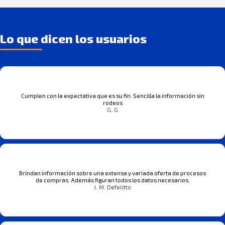
Lo que dicen los usuarios
Cumplen con la expectativa que es su fin. Sencilla la información sin
rodeos
G. G
Brindan información sobre una extensa y variada oferta de procesos
de compras. Además figuran todos los datos necesarios.
J. M. Defelitto