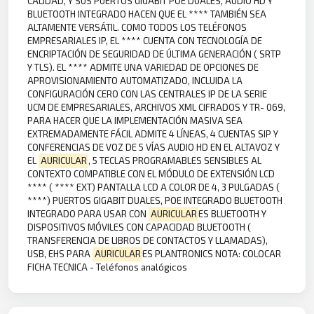
CALIDAD, Y SUS PUERTOS GIGABIT POE DUALES, AUDIO HD Y
BLUETOOTH INTEGRADO HACEN QUE EL **** TAMBIÉN SEA
ALTAMENTE VERSÁTIL. COMO TODOS LOS TELÉFONOS
EMPRESARIALES IP, EL **** CUENTA CON TECNOLOGÍA DE
ENCRIPTACIÓN DE SEGURIDAD DE ÚLTIMA GENERACIÓN ( SRTP
Y TLS). EL **** ADMITE UNA VARIEDAD DE OPCIONES DE
APROVISIONAMIENTO AUTOMATIZADO, INCLUIDA LA
CONFIGURACIÓN CERO CON LAS CENTRALES IP DE LA SERIE
UCM DE EMPRESARIALES, ARCHIVOS XML CIFRADOS Y TR- 069,
PARA HACER QUE LA IMPLEMENTACIÓN MASIVA SEA
EXTREMADAMENTE FÁCIL ADMITE 4 LÍNEAS, 4 CUENTAS SIP Y
CONFERENCIAS DE VOZ DE 5 VÍAS AUDIO HD EN EL ALTAVOZ Y
EL
AURICULAR
, 5 TECLAS PROGRAMABLES SENSIBLES AL
CONTEXTO COMPATIBLE CON EL MÓDULO DE EXTENSIÓN LCD
**** ( **** EXT) PANTALLA LCD A COLOR DE 4, 3 PULGADAS (
****) PUERTOS GIGABIT DUALES, POE INTEGRADO BLUETOOTH
INTEGRADO PARA USAR CON
AURICULAR
ES BLUETOOTH Y
DISPOSITIVOS MÓVILES CON CAPACIDAD BLUETOOTH (
TRANSFERENCIA DE LIBROS DE CONTACTOS Y LLAMADAS),
USB, EHS PARA
AURICULAR
ES PLANTRONICS NOTA: COLOCAR
FICHA TECNICA - Teléfonos analógicos