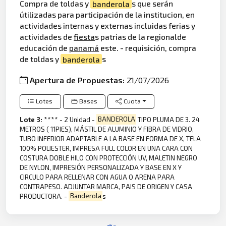
Compra de toldas y
banderola
s que serán
útilizadas para participación de la institucion, en
actividades internas y externas incluidas ferias y
actividades de
fiesta
s patrias de la regionalde
educación de
panamá
este. - requisición, compra
de toldas y
banderola
s
Apertura de Propuestas:
21/07/2026
Lotes
Bases
Cuota
Lote 3:
**** - 2 Unidad -
BANDEROLA
TIPO PLUMA DE 3. 24
METROS ( 11PIES), MÁSTIL DE ALUMINIO Y FIBRA DE VIDRIO,
TUBO INFERIOR ADAPTABLE A LA BASE EN FORMA DE X, TELA
100% POLIESTER, IMPRESA FULL COLOR EN UNA CARA CON
COSTURA DOBLE HILO CON PROTECCIÓN UV, MALETIN NEGRO
DE NYLON, IMPRESIÓN PERSONALIZADA Y BASE EN X Y
CIRCULO PARA RELLENAR CON AGUA O ARENA PARA
CONTRAPESO. ADJUNTAR MARCA, PAIS DE ORIGEN Y CASA
PRODUCTORA. -
Banderola
s