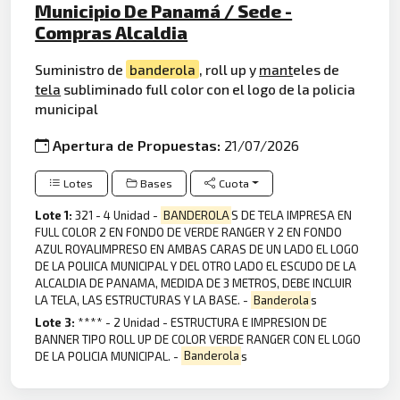
Municipio De Panamá / Sede -
Compras Alcaldia
Suministro de
banderola
, roll up y
mant
eles de
tela
subliminado full color con el logo de la policia
municipal
Apertura de Propuestas:
21/07/2026
Lotes
Bases
Cuota
Lote 1:
321 - 4 Unidad -
BANDEROLA
S DE TELA IMPRESA EN
FULL COLOR 2 EN FONDO DE VERDE RANGER Y 2 EN FONDO
AZUL ROYALIMPRESO EN AMBAS CARAS DE UN LADO EL LOGO
DE LA POLIICA MUNICIPAL Y DEL OTRO LADO EL ESCUDO DE LA
ALCALDIA DE PANAMA, MEDIDA DE 3 METROS, DEBE INCLUIR
LA TELA, LAS ESTRUCTURAS Y LA BASE. -
Banderola
s
Lote 3:
**** - 2 Unidad - ESTRUCTURA E IMPRESION DE
BANNER TIPO ROLL UP DE COLOR VERDE RANGER CON EL LOGO
DE LA POLICIA MUNICIPAL. -
Banderola
s