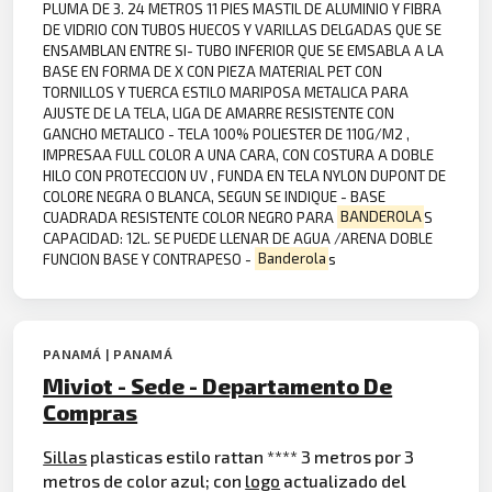
PLUMA DE 3. 24 METROS 11 PIES MASTIL DE ALUMINIO Y FIBRA
DE VIDRIO CON TUBOS HUECOS Y VARILLAS DELGADAS QUE SE
ENSAMBLAN ENTRE SI- TUBO INFERIOR QUE SE EMSABLA A LA
BASE EN FORMA DE X CON PIEZA MATERIAL PET CON
TORNILLOS Y TUERCA ESTILO MARIPOSA METALICA PARA
AJUSTE DE LA TELA, LIGA DE AMARRE RESISTENTE CON
GANCHO METALICO - TELA 100% POLIESTER DE 110G/M2 ,
IMPRESAA FULL COLOR A UNA CARA, CON COSTURA A DOBLE
HILO CON PROTECCION UV , FUNDA EN TELA NYLON DUPONT DE
COLORE NEGRA O BLANCA, SEGUN SE INDIQUE - BASE
CUADRADA RESISTENTE COLOR NEGRO PARA
BANDEROLA
S
CAPACIDAD: 12L. SE PUEDE LLENAR DE AGUA /ARENA DOBLE
FUNCION BASE Y CONTRAPESO -
Banderola
s
PANAMÁ | PANAMÁ
Miviot - Sede - Departamento De
Compras
Sillas
plasticas estilo rattan **** 3 metros por 3
metros de color azul; con
logo
actualizado del