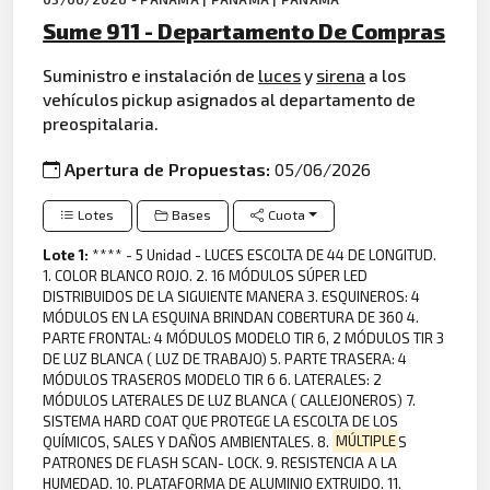
Sume 911 - Departamento De Compras
Suministro e instalación de
luces
y
sirena
a los
vehículos pickup asignados al departamento de
preospitalaria.
Apertura de Propuestas:
05/06/2026
Lotes
Bases
Cuota
Lote 1:
**** - 5 Unidad - LUCES ESCOLTA DE 44 DE LONGITUD.
1. COLOR BLANCO ROJO. 2. 16 MÓDULOS SÚPER LED
DISTRIBUIDOS DE LA SIGUIENTE MANERA 3. ESQUINEROS: 4
MÓDULOS EN LA ESQUINA BRINDAN COBERTURA DE 360 4.
PARTE FRONTAL: 4 MÓDULOS MODELO TIR 6, 2 MÓDULOS TIR 3
DE LUZ BLANCA ( LUZ DE TRABAJO) 5. PARTE TRASERA: 4
MÓDULOS TRASEROS MODELO TIR 6 6. LATERALES: 2
MÓDULOS LATERALES DE LUZ BLANCA ( CALLEJONEROS) 7.
SISTEMA HARD COAT QUE PROTEGE LA ESCOLTA DE LOS
QUÍMICOS, SALES Y DAÑOS AMBIENTALES. 8.
MÚLTIPLE
S
PATRONES DE FLASH SCAN- LOCK. 9. RESISTENCIA A LA
HUMEDAD. 10. PLATAFORMA DE ALUMINIO EXTRUIDO. 11.