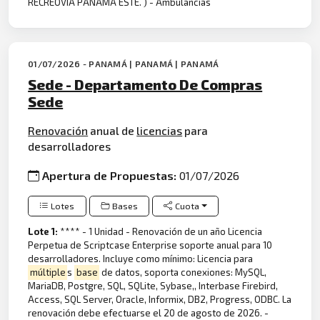
RECREOVIA PANAMA ESTE. ) - Ambulancias
01/07/2026 - PANAMÁ | PANAMÁ | PANAMÁ
Sede - Departamento De Compras
Sede
Renovación
anual de
licencias
para
desarrolladores
Apertura de Propuestas:
01/07/2026
Lotes
Bases
Cuota
Lote 1:
**** - 1 Unidad - Renovación de un año Licencia
Perpetua de Scriptcase Enterprise soporte anual para 10
desarrolladores. Incluye como mínimo: Licencia para
múltiple
s
base
de datos, soporta conexiones: MySQL,
MariaDB, Postgre, SQL, SQLite, Sybase,, Interbase Firebird,
Access, SQL Server, Oracle, Informix, DB2, Progress, ODBC. La
renovación debe efectuarse el 20 de agosto de 2026. -