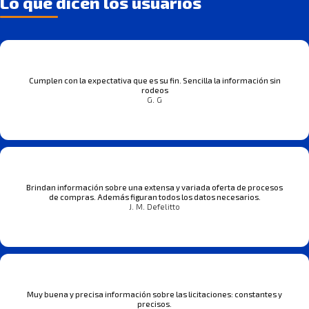
Lo que dicen los usuarios
Cumplen con la expectativa que es su fin. Sencilla la información sin
rodeos
G. G
Brindan información sobre una extensa y variada oferta de procesos
de compras. Además figuran todos los datos necesarios.
J. M. Defelitto
Muy buena y precisa información sobre las licitaciones: constantes y
precisos.