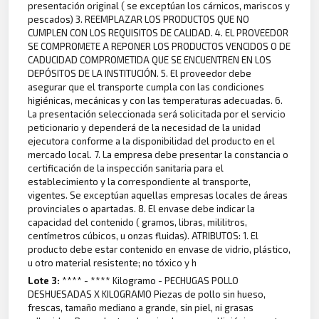
presentación original ( se exceptúan los cárnicos, mariscos y
pescados) 3. REEMPLAZAR LOS PRODUCTOS QUE NO
CUMPLEN CON LOS REQUISITOS DE CALIDAD. 4. EL PROVEEDOR
SE COMPROMETE A REPONER LOS PRODUCTOS VENCIDOS O DE
CADUCIDAD COMPROMETIDA QUE SE ENCUENTREN EN LOS
DEPÓSITOS DE LA INSTITUCIÓN. 5. El proveedor debe
asegurar que el transporte cumpla con las condiciones
higiénicas, mecánicas y con las temperaturas adecuadas. 6.
La presentación seleccionada será solicitada por el servicio
peticionario y dependerá de la necesidad de la unidad
ejecutora conforme a la disponibilidad del producto en el
mercado local. 7. La empresa debe presentar la constancia o
certificación de la inspección sanitaria para el
establecimiento y la correspondiente al transporte,
vigentes. Se exceptúan aquellas empresas locales de áreas
provinciales o apartadas. 8. El envase debe indicar la
capacidad del contenido ( gramos, libras, mililitros,
centímetros cúbicos, u onzas fluidas). ATRIBUTOS: 1. El
producto debe estar contenido en envase de vidrio, plástico,
u otro material resistente; no tóxico y h
Lote 3:
**** - **** Kilogramo - PECHUGAS POLLO
DESHUESADAS X KILOGRAMO Piezas de pollo sin hueso,
frescas, tamaño mediano a grande, sin piel, ni grasas