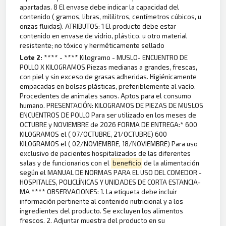
apartadas. 8 El envase debe indicar la capacidad del
contenido ( gramos, libras, mililitros, centímetros cúbicos, u
onzas fluidas). ATRIBUTOS: 1 El producto debe estar
contenido en envase de vidrio, plástico, u otro material
resistente; no tóxico y herméticamente sellado
Lote 2:
**** - **** Kilogramo - MUSLO- ENCUENTRO DE
POLLO X KILOGRAMOS Piezas medianas a grandes, frescas,
con piel y sin exceso de grasas adheridas. Higiénicamente
empacadas en bolsas plásticas, preferiblemente al vacío.
Procedentes de animales sanos. Aptos para el consumo
humano. PRESENTACIÓN: KILOGRAMOS DE PIEZAS DE MUSLOS
ENCUENTROS DE POLLO Para ser utilizado en los meses de
OCTUBRE y NOVIEMBRE de 2026 FORMA DE ENTREGA:* 600
KILOGRAMOS el ( 07/OCTUBRE, 21/OCTUBRE) 600
KILOGRAMOS el ( 02/NOVIEMBRE, 18/NOVIEMBRE) Para uso
exclusivo de pacientes hospitalizados de las diferentes
salas y de funcionarios con el
beneficio
de la alimentación
según el MANUAL DE NORMAS PARA EL USO DEL COMEDOR -
HOSPITALES, POLICLÍNICAS Y UNIDADES DE CORTA ESTANCIA-
MA **** OBSERVACIONES: 1. La etiqueta debe incluir
información pertinente al contenido nutricional y a los
ingredientes del producto. Se excluyen los alimentos
frescos. 2. Adjuntar muestra del producto en su