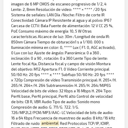
imagen de 6 MP CMOS de escaneo progresivo de 1/2, 4
Lente: 2, 8mm Resolución de video: **** × **** /20 fps
Sistema de señales: LAN Día /Noche: Filtro de corte IR
Conectividad: Cámara IP Resistente al agua y al polvo: IP67
Carcasa de CCTV: Bala Fuente de alimentación: 12 V CC 25 %,
PoE Consumo máximo de energía: 10, 5 W Otras
características Alcance de luz: 30m /Longitud de onda IR:
850nm Cámara Tiempo de obturación1 s a 1/100. 000 s
Iluminación mínima en color: 0, **** Lux ( F1. 0, AGC activado),
0 Lux con luz Ajuste de ángulo: Panorámica: 0 a 360 ,
inclinación: 0 a 90 , rotación: 0 a 360 Lente Tipo de lente:
Lente focal fija, Distancia focal y campo de visión Montura
del objetivo: M12 Apertura: F1. 0 Video Corriente principal
50/60 Hz: 20 fps **** x **** Subflujo 50/60 Hz: 20 fps ****
x 720p Compresión de vídeo Transmisión principal: H. 265+/H.
265/H. 264+/H. 264 Subtransmisión: H. 265/H. 264/MJPEG
Velocidad de bits de vídeo: 32 Kbps a 16 Mbps H. 264 Tipo:
Perfil base, Perfil principal, Perfil alto Control de velocidad
de bits: CB R, VBR Audio Tipo de audio: Sonido mono
Compresión de audio: G. 711/G. 722. 1/G.
726/MP2L2/PCM/MP3/AAC- LC Velocidad de bits de audio:
16 a 64 Kbps Frecuencia de muestreo de audio: 8 kHz/16 kHz
Filtrado de ruido
ambiental
Red Protocolos TCP/IP, ICMP,