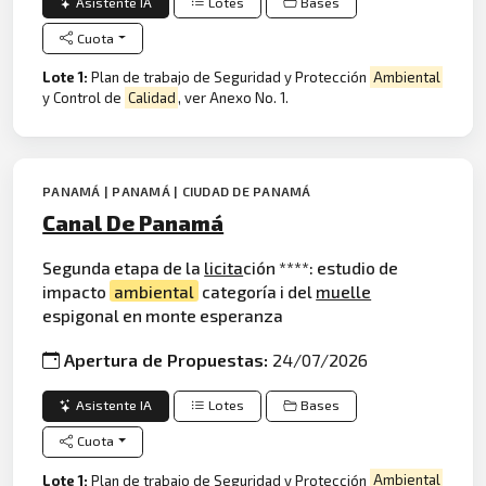
Asistente IA
Lotes
Bases
Cuota
Lote 1:
Plan de trabajo de Seguridad y Protección
Ambiental
y Control de
Calidad
, ver Anexo No. 1.
PANAMÁ | PANAMÁ | CIUDAD DE PANAMÁ
Canal De Panamá
Segunda etapa de la
licita
ción ****: estudio de
impacto
ambiental
categoría i del
muelle
espigonal en monte esperanza
Apertura de Propuestas:
24/07/2026
Asistente IA
Lotes
Bases
Cuota
Lote 1:
Plan de trabajo de Seguridad y Protección
Ambiental