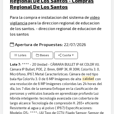
Regional De Los Santos - Compras
Regional De Los Santos
Para la compra e instalacion del sistema de
video
vigilancia
para la direccion regional de educacion
de los santos. - direccion regional de educacion de
los santos
Apertura de Propuestas:
22/07/2026
Lotes
Bases
Cuota
Lote 7:
**** - 20 Unidad - CÁMARA BULLET IP 4K COLOR VU.
Cámara IP Bullet, POE, 2. 8mm, 6MP 3K, IR 30M, ColorVu 3. 0,
Micrófono, IP67, Metal Características: Cámara de red tipo
bala fija ColorVu 3. 0 de 6 MP Imágenes de alta
calidad
con
una resolución de 6 MP Imágenes coloridas las 24 horas del
día, los 7 días de la semana Enfoque en la clasificación de
personas y vehículos basada en aprendizaje profundo Luz
híbrida inteligente: tecnología avanzada con cobertura de
largo alcance Tecnología de compresión H. 265+ eficiente
Resistente al agua y al polvo ( IP67) Especificaciones:
Modelo: DS- ****- LIU Tipo de CCTV: Fijado Sensor: Sensor de