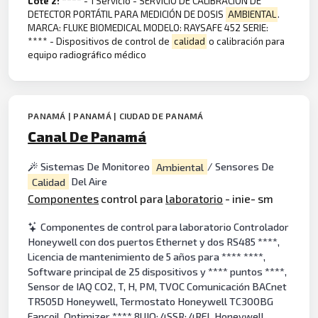
Lote 2:
**** - 1 Servicio - SERVICIO DE CALIBRACIÓN DE
DETECTOR PORTÁTIL PARA MEDICIÓN DE DOSIS
AMBIENTAL
.
MARCA: FLUKE BIOMEDICAL MODELO: RAYSAFE 452 SERIE:
**** - Dispositivos de control de
calidad
o calibración para
equipo radiográfico médico
PANAMÁ | PANAMÁ | CIUDAD DE PANAMÁ
Canal De Panamá
Sistemas De Monitoreo
Ambiental
/ Sensores De
Calidad
Del Aire
Componentes
control para
laboratorio
- inie- sm
Componentes de control para laboratorio Controlador
Honeywell con dos puertos Ethernet y dos RS485 ****,
Licencia de mantenimiento de 5 años para **** ****,
Software principal de 25 dispositivos y **** puntos ****,
Sensor de IAQ CO2, T, H, PM, TVOC Comunicación BACnet
TR505D Honeywell, Termostato Honeywell TC300BG
Fancoil, Optimizer **** 8UIO: 4SSR: 4REL Honeywell,