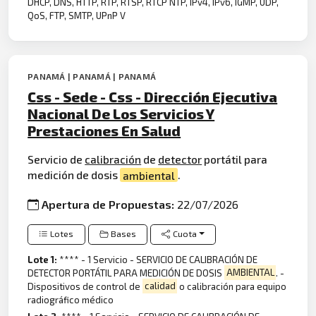
DHCP, DNS, HTTP, RTP, RTSP, RTCP NTP, IPv4, IPv6, IGMP, UDP,
QoS, FTP, SMTP, UPnP V
PANAMÁ | PANAMÁ | PANAMÁ
Css - Sede - Css - Dirección Ejecutiva
Nacional De Los Servicios Y
Prestaciones En Salud
Servicio de
calibración
de
detector
portátil para
medición de dosis
ambiental
.
Apertura de Propuestas:
22/07/2026
Lotes
Bases
Cuota
Lote 1:
**** - 1 Servicio - SERVICIO DE CALIBRACIÓN DE
DETECTOR PORTÁTIL PARA MEDICIÓN DE DOSIS
AMBIENTAL
. -
Dispositivos de control de
calidad
o calibración para equipo
radiográfico médico