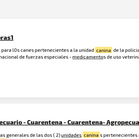
pras1
, para l0s canes pertenecientes a la unidad
canina
de la polici
n nacional de fuerzas especiales -
medicamento
s de uso veterin
ecuario - Cuarentena - Cuarentena- Agropecua
as generales de las dos ( 2)
unidades
canina
s pertenecientes a