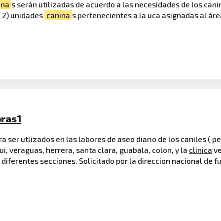
ina
s serán utilizadas de acuerdo a las necesidades de los canin
( 2) unidades
canina
s pertenecientes a la uca asignadas al área
pras1
ra ser utlizados en las labores de aseo diario de los caniles ( p
ui, veraguas, herrera, santa clara, guabala, colon, y la
clinica
ve
 diferentes secciones. Solicitado por la direccion nacional de 