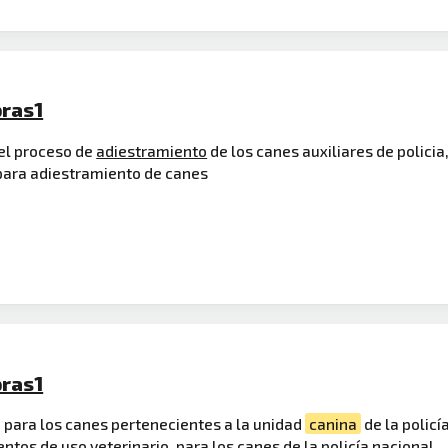
pras1
 el proceso de
adiestramiento
de los canes auxiliares de policia
ara adiestramiento de canes
pras1
 para los canes pertenecientes a la unidad
canina
de la policí
e
ntos de uso veterinario, para los canes de la policía nacional