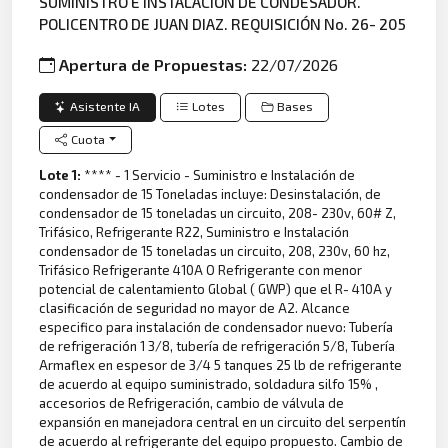
SUMINISTRO E INSTALACIÓN DE CONDESADOR.
POLICENTRO DE JUAN DIAZ. REQUISICIÓN No. 26- 205
Apertura de Propuestas:
22/07/2026
Asistente IA
Lotes
Bases
Cuota
Lote 1:
**** - 1 Servicio - Suministro e Instalación de
condensador de 15 Toneladas incluye: Desinstalación, de
condensador de 15 toneladas un circuito, 208- 230v, 60# Z,
Trifásico, Refrigerante R22, Suministro e Instalación
condensador de 15 toneladas un circuito, 208, 230v, 60 hz,
Trifásico Refrigerante 410A O Refrigerante con menor
potencial de calentamiento Global ( GWP) que el R- 410A y
clasificación de seguridad no mayor de A2. Alcance
especifico para instalación de condensador nuevo: Tubería
de refrigeración 1 3/8, tubería de refrigeración 5/8, Tubería
Armaflex en espesor de 3/4 5 tanques 25 lb de refrigerante
de acuerdo al equipo suministrado, soldadura silfo 15% ,
accesorios de Refrigeración, cambio de válvula de
expansión en manejadora central en un circuito del serpentín
de acuerdo al refrigerante del equipo propuesto. Cambio de