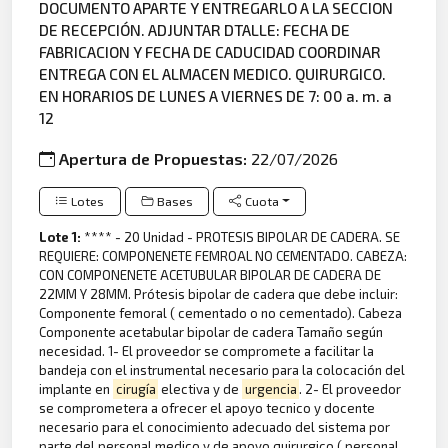
DOCUMENTO APARTE Y ENTREGARLO A LA SECCION
DE RECEPCIÓN. ADJUNTAR DTALLE: FECHA DE
FABRICACION Y FECHA DE CADUCIDAD COORDINAR
ENTREGA CON EL ALMACEN MEDICO. QUIRURGICO.
EN HORARIOS DE LUNES A VIERNES DE 7: 00 a. m. a
12
Apertura de Propuestas:
22/07/2026
Lotes
Bases
Cuota
Lote 1:
**** - 20 Unidad - PROTESIS BIPOLAR DE CADERA. SE
REQUIERE: COMPONENETE FEMROAL NO CEMENTADO. CABEZA:
CON COMPONENETE ACETUBULAR BIPOLAR DE CADERA DE
22MM Y 28MM. Prótesis bipolar de cadera que debe incluir:
Componente femoral ( cementado o no cementado). Cabeza
Componente acetabular bipolar de cadera Tamaño según
necesidad. 1- El proveedor se compromete a facilitar la
bandeja con el instrumental necesario para la colocación del
implante en
cirugía
electiva y de
urgencia
. 2- El proveedor
se comprometera a ofrecer el apoyo tecnico y docente
necesario para el conocimiento adecuado del sistema por
parte del personal medico y de apoyo quirurgico ( personal