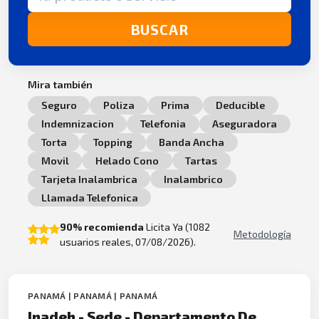
BUSCAR
Mira también
Seguro
Poliza
Prima
Deducible
Indemnizacion
Telefonia
Aseguradora
Torta
Topping
Banda Ancha
Movil
Helado Cono
Tartas
Tarjeta Inalambrica
Inalambrico
Llamada Telefonica
90% recomienda
Licita Ya (1082
Metodología
usuarios reales, 07/08/2026).
PANAMÁ | PANAMÁ | PANAMÁ
Inadeh - Sede - Departamento De