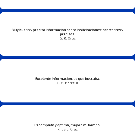
Muy buena y precisa información sobre las licitaciones: constantes y
precisos.
G. R. Ortiz
Excelente informacion. Lo que buscaba.
L. H. Borrelli
Es completa y optima, mejora mi tiempo.
R. de L. Cruz