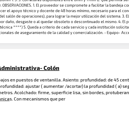
SERVACIONES. 1. El proveedor se compromete a facilitar la bandeja con 
ecer el apoyo técnico y docente de 48 horas mínimo, necesario para el co
el salón de operaciones), para lograr la mejor utilización del sistema. 3.
ea por daño, desgaste o al quedar obsoleto o descontinuado el mismo. 4. E
técnica ****) 5. Queda a criterio de cada servicio y cada institución solici
acionales de aseguramiento de la calidad y comercialización. - Equipo- Ac
 Administrativa- Colón
rabajos en puestos de ventanilla. Asiento: profundidad: de 45 c
fundidad: ajustar ( aumentar /acortar) la profundidad ( a) se
metros. Acolchado: firme, superficie lisa, sin bordes, protuberan
nica
s. Con mecanismos que per