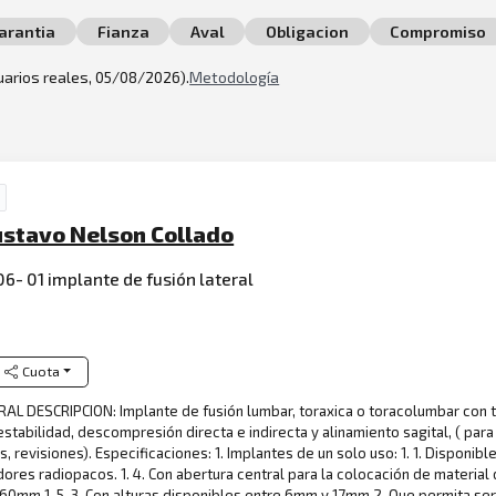
arantia
Fianza
Aval
Obligacion
Compromiso
suarios reales, 05/08/2026).
Metodología
 Gustavo Nelson Collado
 06- 01 implante de fusión lateral
Cuota
AL DESCRIPCION: Implante de fusión lumbar, toraxica o toracolumbar con té
 estabilidad, descompresión directa e indirecta y alinamiento sagital, ( p
, revisiones). Especificaciones: 1. Implantes de un solo uso: 1. 1. Disponibl
res radiopacos. 1. 4. Con abertura central para la colocación de material de 
0mm 1. 5. 3. Con alturas disponibles entre 6mm y 17mm 2. Que permita ser