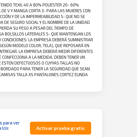
TENIDO TEXIL 40 A 80% POLIESTER 20- 60%
A DE V Y MANGA CORTA 3- PARA LAS MUJERES CON
CCIÓN Y DE LA IMPERMEABILIDAD 5- QUE NO SE
A DE SEGURO SOCIAL Y EL NOMBRE DE LA UNIDAD
PIERDA SU PESO A PESAR DEL TIEMPO DE
NGA BOLSILLOS LATERALES 5- QUE MANTENGAN LOS
IO CONDICIONES: LA EMPRESA DEBERÁ SUMINISTRAR
SEGÚN MODELO COLOR, TELA), QUE REPOSARÁ EN
ENTREGAR. LA EMPRESA DEBERÁ MEDIR DIFERENTES
E CONFECCIONA A LA MEDIDA, DEBEN TENER UN
E ESTEN DEFECTUOSOS O CUYYAS TALLAS NO
L BORDADO PARA TENER LA SEGURIDAD QUE SEAN
 CAMISAS TALLA XS PANTALONES CORTEZ ELINDA
as para ver
a los
Activar prueba gratis