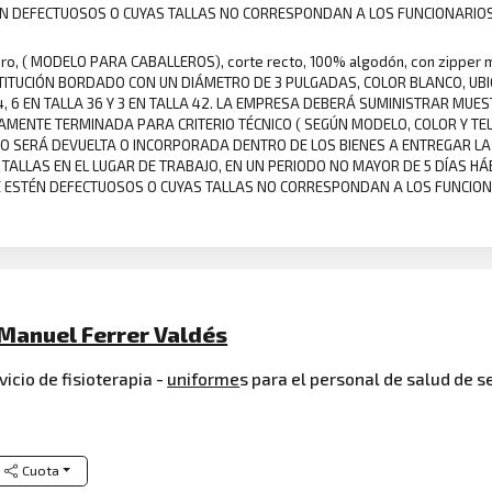
N DEFECTUOSOS O CUYAS TALLAS NO CORRESPONDAN A LOS FUNCIONARIOS D
ero, ( MODELO PARA CABALLEROS), corte recto, 100% algodón, con zipper me
INSTITUCIÓN BORDADO CON UN DIÁMETRO DE 3 PULGADAS, COLOR BLANCO, UB
 34, 6 EN TALLA 36 Y 3 EN TALLA 42. LA EMPRESA DEBERÁ SUMINISTRAR M
MENTE TERMINADA PARA CRITERIO TÉCNICO ( SEGÚN MODELO, COLOR Y TELA
DO SERÁ DEVUELTA O INCORPORADA DENTRO DE LOS BIENES A ENTREGAR L
TALLAS EN EL LUGAR DE TRABAJO, EN UN PERIODO NO MAYOR DE 5 DÍAS H
 ESTÉN DEFECTUOSOS O CUYAS TALLAS NO CORRESPONDAN A LOS FUNCIONAR
r. Manuel Ferrer Valdés
vicio de fisioterapia -
uniforme
s para el personal de salud de se
Cuota