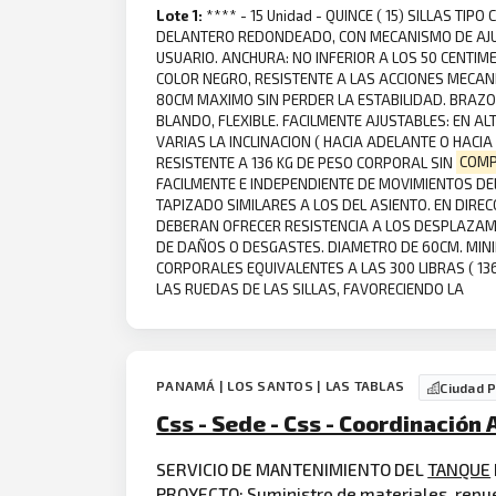
Lote 1:
**** - 15 Unidad - QUINCE ( 15) SILLAS 
DELANTERO REDONDEADO, CON MECANISMO DE AJUS
USUARIO. ANCHURA: NO INFERIOR A LOS 50 CENTIME
COLOR NEGRO, RESISTENTE A LAS ACCIONES MECAN
80CM MAXIMO SIN PERDER LA ESTABILIDAD. BRAZO
BLANDO, FLEXIBLE. FACILMENTE AJUSTABLES: EN AL
VARIAS LA INCLINACION ( HACIA ADELANTE O HACIA
RESISTENTE A 136 KG DE PESO CORPORAL SIN
COM
FACILMENTE E INDEPENDIENTE DE MOVIMIENTOS DEL
TAPIZADO SIMILARES A LOS DEL ASIENTO. EN DIRE
DEBERAN OFRECER RESISTENCIA A LOS DESPLAZAM
DE DAÑOS O DESGASTES. DIAMETRO DE 60CM. MIN
CORPORALES EQUIVALENTES A LAS 300 LIBRAS ( 13
LAS RUEDAS DE LAS SILLAS, FAVORECIENDO LA
PANAMÁ | LOS SANTOS | LAS TABLAS
Ciudad 
Css - Sede - Css - Coordinación
SERVICIO DE MANTENIMIENTO DEL
TANQUE
PROYECTO: Suministro de materiales, repues