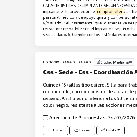
CARACTERISTICAS DEL IMPLANTE SEGÚN NECESIDAD. OB
implante, 2. El proveedor se
comprometer
á a ofr
personal médico y de apoyo quirúrgico ( personal d
y/o sustituir el instrumental que lo amerite ya s
retractor compatible con el implante ( según ficha 
y su cuidado. 6. Cumplir con los estándares intern
PANAMÁ | COLÓN | COLÓN
Ciudad Mediana
Css - Sede - Css - Coordinación
Quince ( 15)
silla
s tipo cajero. Silla para t
redondeado, con mecanismo de ajuste de pro
usuario. Anchura: no inferior a los 50 centi
color negro, resistente a las acciones
meca
Apertura de Propuestas:
24/07/2026
Lotes
Bases
Cuota