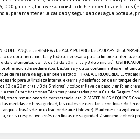
 000 galones, Incluye suministro de 6 elementos de filtros ( 3 
cial para mantener la calidad y seguridad del agua potable, pr
MIENTO DEL TANQUE DE RESERVA DE AGUA POTABLE DE LA ULAPS DE GUARARÉ
no de obra, herramientas y todo lo necesario para la limpieza interna, ex
ro de 6 elementos de filtros ( 3 de 20 micras y 3 de 5 micras). JUSTIFICAC
la proliferación de sedimentos, bacterias y otros contaminantes en el tan
que de reserva de agua en buen estado 1. TRABAJO REQUERIDO El trabajo ba
ecesario para la limpieza interna, externa y desinfección de un tanque de
s ( 3 de 20 micras y 3 de 5 micras) y colocar llave de paso y grifo en drena
 estas Especificaciones Técnicas presentadas por la Caja de Seguro Social.
AN, otras instituciones de competencia, etc. 2. MATERIALES Y EQUIPOS Co
 las medidas de bioseguridad, los cuales se detallan a continuación. Un equ
el tanque a través de un extractor de aire ( blower). Mantener una vigilan
gua, con su respectivo arnés con líneas de seguridad. Asimismo, deberá p