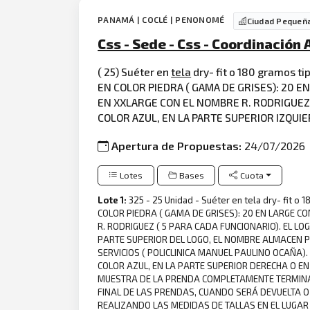
PANAMÁ | COCLÉ | PENONOMÉ
Ciudad Pequeñ
Css - Sede - Css - Coordinación
( 25) Suéter en
tela
dry- fit o 180 gramos ti
EN COLOR PIEDRA ( GAMA DE GRISES): 20 EN 
EN XXLARGE CON EL NOMBRE R. RODRIGUEZ (
COLOR AZUL, EN LA PARTE SUPERIOR IZQUIE
Apertura de Propuestas:
24/07/2026
Lotes
Bases
Cuota
Lote 1:
325 - 25 Unidad - Suéter en tela dry- fit 
COLOR PIEDRA ( GAMA DE GRISES): 20 EN LARGE CON
R. RODRIGUEZ ( 5 PARA CADA FUNCIONARIO). EL LO
PARTE SUPERIOR DEL LOGO, EL NOMBRE ALMACEN P
SERVICIOS ( POLICLINICA MANUEL PAULINO OCAÑA).
COLOR AZUL, EN LA PARTE SUPERIOR DERECHA O E
MUESTRA DE LA PRENDA COMPLETAMENTE TERMINADA
FINAL DE LAS PRENDAS, CUANDO SERÁ DEVUELTA 
REALIZANDO LAS MEDIDAS DE TALLAS EN EL LUGAR