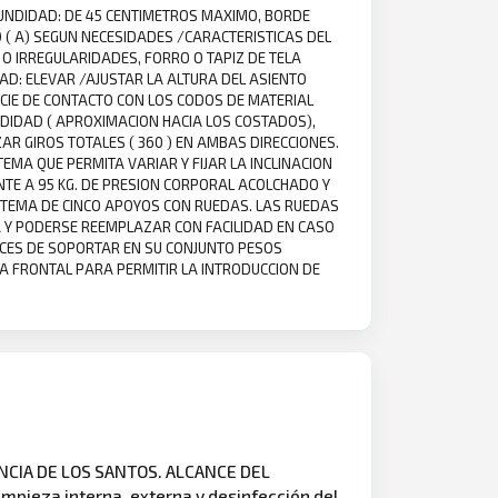
ROFUNDIDAD: DE 45 CENTIMETROS MAXIMO, BORDE
( A) SEGUN NECESIDADES /CARACTERISTICAS DEL
 O IRREGULARIDADES, FORRO O TAPIZ DE TELA
AD: ELEVAR /AJUSTAR LA ALTURA DEL ASIENTO
ICIE DE CONTACTO CON LOS CODOS DE MATERIAL
FUNDIDAD ( APROXIMACION HACIA LOS COSTADOS),
ZAR GIROS TOTALES ( 360 ) EN AMBAS DIRECCIONES.
EMA QUE PERMITA VARIAR Y FIJAR LA INCLINACION
ENTE A 95 KG. DE PRESION CORPORAL ACOLCHADO Y
SISTEMA DE CINCO APOYOS CON RUEDAS. LAS RUEDAS
 Y PODERSE REEMPLAZAR CON FACILIDAD EN CASO
ACES DE SOPORTAR EN SU CONJUNTO PESOS
RA FRONTAL PARA PERMITIR LA INTRODUCCION DE
NCIA DE LOS SANTOS. ALCANCE DEL
impieza interna, externa y desinfección del