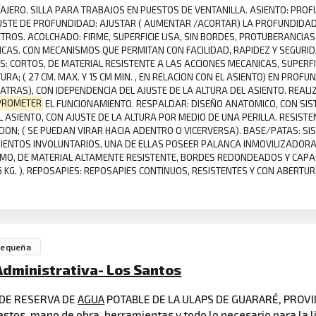
TIPO CAJERO. SILLA PARA TRABAJOS EN PUESTOS DE VENTANILLA. ASIENTO: P
TE DE PROFUNDIDAD: AJUSTAR ( AUMENTAR /ACORTAR) LA PROFUNDIDAD 
TROS. ACOLCHADO: FIRME, SUPERFICIE LISA, SIN BORDES, PROTUBERANCIAS
ICAS. CON MECANISMOS QUE PERMITAN CON FACILIDAD, RAPIDEZ Y SEGURID
S: CORTOS, DE MATERIAL RESISTENTE A LAS ACCIONES MECANICAS, SUPERF
TURA; ( 27 CM. MAX. Y 15 CM MIN. , EN RELACION CON EL ASIENTO) EN PRO
 ATRAS), CON IDEPENDENCIA DEL AJUSTE DE LA ALTURA DEL ASIENTO. REALI
PROMETER
EL FUNCIONAMIENTO. RESPALDAR: DISEÑO ANATOMICO, CON SIST
 ASIENTO, CON AJUSTE DE LA ALTURA POR MEDIO DE UNA PERILLA. RESIST
CCION; ( SE PUEDAN VIRAR HACIA ADENTRO O VICERVERSA). BASE/PATAS: 
IENTOS INVOLUNTARIOS, UNA DE ELLAS POSEER PALANCA INMOVILIZADORA
IMO, DE MATERIAL ALTAMENTE RESISTENTE, BORDES REDONDEADOS Y CAP
6 KG. ). REPOSAPIES: REPOSAPIES CONTINUOS, RESISTENTES Y CON ABERTU
Pequeña
 Administrativa- Los Santos
DE RESERVA DE
AGUA
POTABLE DE LA ULAPS DE GUARARÉ, PROVI
tos, mano de obra, herramientas y todo lo necesario para la l