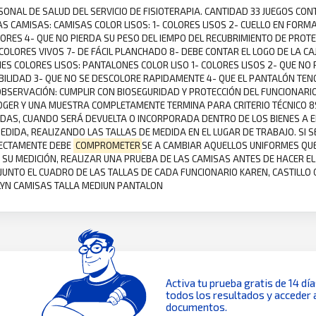
RSONAL DE SALUD DEL SERVICIO DE FISIOTERAPIA. CANTIDAD 33 JUEGOS CON
S CAMISAS: CAMISAS COLOR LISOS: 1- COLORES LISOS 2- CUELLO EN FORM
IORES 4- QUE NO PIERDA SU PESO DEL IEMPO DEL RECUBRIMIENTO DE PROTE
LORES VIVOS 7- DE FÁCIL PLANCHADO 8- DEBE CONTAR EL LOGO DE LA CAJ
ES COLORES LISOS: PANTALONES COLOR LISO 1- COLORES LISOS 2- QUE NO 
BILIDAD 3- QUE NO SE DESCOLORE RAPIDAMENTE 4- QUE EL PANTALÓN TE
A OBSERVACIÓN: CUMPLIR CON BIOSEGURIDAD Y PROTECCIÓN DEL FUNCIONAR
GER Y UNA MUESTRA COMPLETAMENTE TERMINA PARA CRITERIO TÉCNICO 8
ENDAS, CUANDO SERÁ DEVUELTA O INCORPORADA DENTRO DE LOS BIENES A 
DIDA, REALIZANDO LAS TALLAS DE MEDIDA EN EL LUGAR DE TRABAJO. SI S
FECTAMENTE DEBE
COMPROMETER
SE A CAMBIAR AQUELLOS UNIFORMES QU
SU MEDICIÓN, REALIZAR UNA PRUEBA DE LAS CAMISAS ANTES DE HACER E
JUNTO EL CUADRO DE LAS TALLAS DE CADA FUNCIONARIO KAREN, CASTILLO
LYN CAMISAS TALLA MEDIUN PANTALON
Activa tu prueba gratis de 14 dí
todos los resultados y acceder 
documentos.