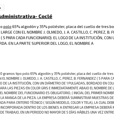
a
 Administrativa- Coclé
po
polo
65% algodón y 35% poliéster, placa del cuello de tres
LARGE CON EL NOMBRE J. OLMEDO, J. A. CASTILLO, C. PEREZ, B.
 5 PARA CADA FUNCIONARIO). EL LOGO DE LA INSTITUCIÓN, CON
RDA. EN LA PARTE SUPERIOR DEL LOGO, EL NOMBRE A
o 180 gramos tipo polo 65% algodón y 35% poliéster, placa del cuello de 
 EL NOMBRE J. OLMEDO, J. A. CASTILLO, C. PEREZ, B. FERNANDEZ ( 5 PARA
GO DE LA INSTITUCIÓN, CON UN DIÁMETRO DE 1 PULGADAS, BORDADO EN COL
ARA LAS PIEZAS EN COLOR GRIS E INMEDIATAMENTE ABAJO EL NOMBRE DE 
 EL NOMBRE DEL FUNCIONARIO ES OBLIGATORIO, ( INICIAL DEL PRIMER NOM
N LA MANGA DE LA PIEZA. LA EMPRESA DEBERÁ SUMINISTRAR MUESTRAS D
 PARA CRITERIO TÉCNICO ( SEGÚN MODELO, COLOR Y TELA), LA CUAL DEB
O INCORPORADA DENTRO DE LOS BIENES A ENTREGAR LA EMPRESA DEBERÁ 
 DE TRABAJO, EN UN PERIODO NO MAYOR DE 5 DÍAS HÁBILES UNA VEZ ENT