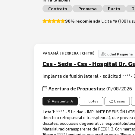
Contrato
Promesa
Pacto
G
90% recomienda
Licita Ya (1081 u
PANAMÁ | HERRERA | CHITRÉ
Ciudad Pequeña
Css - Sede - Css - Hospital Dr.
Implante
de fusión lateral - solicitud ****-
Apertura de Propuestas:
01/08/2026
Asistente IA
Lotes
Bases
Lote 1:
**** - 5 Unidad - IMPLANTE DE FUSIÓN LATER
directo o retropleural o transpleural), que provea
discales, escoliosis degenerativa, espondilolistesis
Material radiotransparente de PEEK 1. 3. Con marcado
16mm y **** longitudes que oscilen entre 25mm y 6