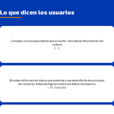
Lo que dicen los usuarios
Cumplen con la expectativa que es su fin. Sencilla la información sin
rodeos
G. G
Brindan información sobre una extensa y variada oferta de procesos
de compras. Además figuran todos los datos necesarios.
J. M. Defelitto