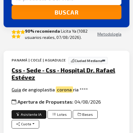
BUSCAR
90% recomienda
Licita Ya (1082
Metodología
usuarios reales, 07/08/2026).
PANAMÁ | COCLÉ | AGUADULCE
Ciudad Mediana
Css - Sede - Css - Hospital Dr. Rafael
Estévez
Guia
de angioplastia
corona
ria ****
Apertura de Propuestas:
04/08/2026
Asistente IA
Lotes
Bases
Cuota