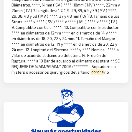
Diámetros: ****, 14mm ( SV ) ****, 18mm ( MV ) ****, 22mm y
24mm ( LV ) 7. Longitudes: 1 7. 1. 9, 29, 39, 49 y 59 ( SV ) ****,
29, 38, 48 y 58 ( MV ) ****, 37 y 48 mm ( LV ) 8. Tamaño de los
Struts: **** x **** ( SV ) **** x **** ( ML ) **** x **** ( LV )
9. Compatible con Guía: **** . 10. Compatible con Introductor:
**** en diámetros de 12mm **** en diámetros de 14 y ****
en diámetros de 18, 20, 22 y 24 mm. 11. Tamaño del Mango:
**** en diámetros de 12, 14 y **** en diámetros de 20, 22 y
24 mm. 12. Longitud del Sistema: **** y **** Nominal: **** a
7 Bar de acuerdo al diámetro del stent. 14. Presión de
Ruptura: **** a 10 Bar de acuerdo al diámetro del stent ** SE
REQUIERE DE 14MM/59MM/120CM/******* - Sopladores o
misters o accesorios quirúrgicos del arterio
corona
rio
¡Hay más oportunidades