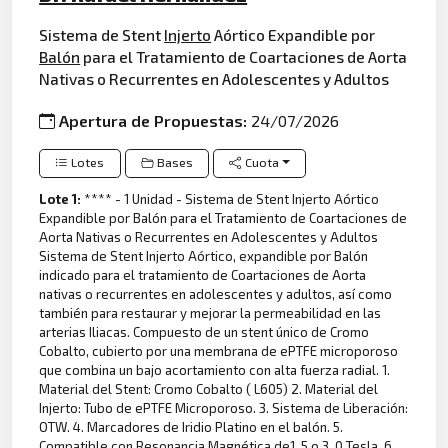
Sistema de Stent
Injerto
Aórtico Expandible por
Balón
para el Tratamiento de Coartaciones de Aorta
Nativas o Recurrentes en Adolescentes y Adultos
Apertura de Propuestas:
24/07/2026
Lotes
Bases
Cuota
Lote 1:
**** - 1 Unidad - Sistema de Stent Injerto Aórtico
Expandible por Balón para el Tratamiento de Coartaciones de
Aorta Nativas o Recurrentes en Adolescentes y Adultos
Sistema de Stent Injerto Aórtico, expandible por Balón
indicado para el tratamiento de Coartaciones de Aorta
nativas o recurrentes en adolescentes y adultos, así como
también para restaurar y mejorar la permeabilidad en las
arterias Iliacas. Compuesto de un stent único de Cromo
Cobalto, cubierto por una membrana de ePTFE microporoso
que combina un bajo acortamiento con alta fuerza radial. 1.
Material del Stent: Cromo Cobalto ( L605) 2. Material del
Injerto: Tubo de ePTFE Microporoso. 3. Sistema de Liberación:
OTW. 4. Marcadores de Iridio Platino en el balón. 5.
Compatible con Resonancia Magnética de1. 5 o 3. 0 Tesla. 6.