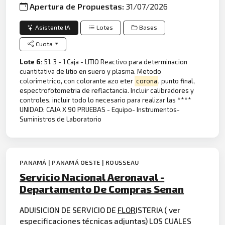
Apertura de Propuestas:
31/07/2026
Asistente IA
Lotes
Bases
Cuota
Lote 6:
51. 3 - 1 Caja - LITIO Reactivo para determinacion
cuantitativa de litio en suero y plasma. Metodo
colorimetrico, con colorante azo eter
corona
, punto final,
espectrofotometria de reflactancia. Incluir calibradores y
controles, incluir todo lo necesario para realizar las ****
UNIDAD: CAJA X 90 PRUEBAS - Equipo- Instrumentos-
Suministros de Laboratorio
PANAMÁ | PANAMÁ OESTE | ROUSSEAU
Servicio Nacional Aeronaval -
Departamento De Compras Senan
ADUISICION DE SERVICIO DE
FLOR
ISTERIA ( ver
especificaciones técnicas adjuntas) LOS CUALES