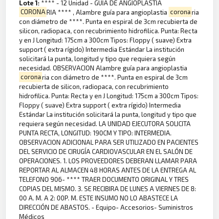
Lote 1:
**** - 12 Unidad - GUIA DE ANGIOPLASTIA
CORONA
RIA **** , Alambre guía para angioplastia
corona
ria
con diámetro de ****. Punta en espiral de 3cm recubierta de
silicon, radiopaca, con recubrimiento hidrofilica. Punta: Recta
y en J Longitud: 175cm a 300cm Tipos: Floppy ( suave) Extra
support ( extra rígido) Intermedia Estándar La institución
solicitará la punta, longitud y tipo que requiera según
necesidad. OBSERVACION Alambre guía para angioplastia
corona
ria con diámetro de ****. Punta en espiral de 3cm
recubierta de silicon, radiopaca, con recubrimiento
hidrofilica. Punta: Recta y en J Longitud: 175cm a 300cm Tipos:
Floppy ( suave) Extra support ( extra rígido) Intermedia
Estándar La institución solicitará la punta, longitud y tipo que
requiera según necesidad. LA UNIDAD EJECUTORA SOLICITA
PUNTA RECTA, LONGITUD: 190CM Y TIPO: INTERMEDIA.
OBSERVACION ADICIONAL PARA SER UTILIZADO EN PACIENTES
DEL SERVICIO DE CIRUGÍA CARDIOVASCULAR EN EL SALÓN DE
OPERACIONES. 1. LOS PROVEEDORES DEBERAN LLAMAR PARA
REPORTAR AL ALMACEN 48 HORAS ANTES DE LA ENTREGA AL
TELEFONO 906- **** TRAER DOCUMENTO ORIGINAL Y TRES
COPIAS DEL MISMO. 3. SE RECIBIRA DE LUNES A VIERNES DE 8:
00 A. M. A 2: 00P. M. ESTE INSUMO NO LO ABASTECE LA
DIRECCIÓN DE ABASTOS. - Equipo- Accesorios- Suministros
Médicos