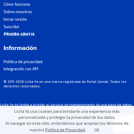
Cómo funciona
Sobre nosotros
Iniciar sesión
Suscribir
PRUEBA GRATIS
Información
Política de privacidad
Integración con API
© 2011-2026 Licita Ya es una marca registrada de Portal Genial. Todos los
derechos reservados.
Licita Ya se limita a brindar el servicio de mantenimiento de una base de datos
de licitaciones y no participa en los procesos.
Licita Ya usa cookies para brindarte una experiencia más
Algunos datos pueden contener imprecisiones involuntarias. Consulta siempre
personalizada y proteger la privacidad de tus datos.
el aviso de cada licitación.
Al navegar en este sitio, entendemos que aceptas los términos de
nuestra
Política de Privacidad
.
OK