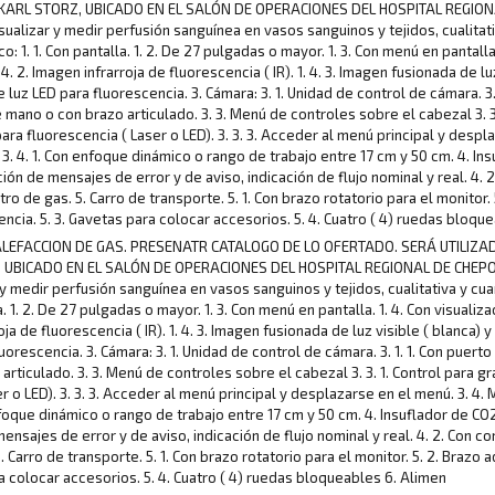
ARL STORZ, UBICADO EN EL SALÓN DE OPERACIONES DEL HOSPITAL REGION
lizar y medir perfusión sanguínea en vasos sanguinos y tejidos, cualitati
1. 1. Con pantalla. 1. 2. De 27 pulgadas o mayor. 1. 3. Con menú en pantalla
1. 4. 2. Imagen infrarroja de fluorescencia ( IR). 1. 4. 3. Imagen fusionada de l
luz LED para fluorescencia. 3. Cámara: 3. 1. Unidad de control de cámara. 3.
e mano o con brazo articulado. 3. 3. Menú de controles sobre el cabezal 3. 3.
a fluorescencia ( Laser o LED). 3. 3. 3. Acceder al menú principal y despla
. 4. 1. Con enfoque dinámico o rango de trabajo entre 17 cm y 50 cm. 4. Insu
ción de mensajes de error y de aviso, indicación de flujo nominal y real. 4.
stro de gas. 5. Carro de transporte. 5. 1. Con brazo rotatorio para el monitor.
cia. 5. 3. Gavetas para colocar accesorios. 5. 4. Cuatro ( 4) ruedas bloqu
Y CALEFACCION DE GAS. PRESENATR CATALOGO DE LO OFERTADO. SERÁ UTIL
 UBICADO EN EL SALÓN DE OPERACIONES DEL HOSPITAL REGIONAL DE CHEPO
 medir perfusión sanguínea en vasos sanguinos y tejidos, cualitativa y cu
a. 1. 2. De 27 pulgadas o mayor. 1. 3. Con menú en pantalla. 1. 4. Con visual
rarroja de fluorescencia ( IR). 1. 4. 3. Imagen fusionada de luz visible ( blanca
orescencia. 3. Cámara: 3. 1. Unidad de control de cámara. 3. 1. 1. Con puert
 articulado. 3. 3. Menú de controles sobre el cabezal 3. 3. 1. Control para g
 o LED). 3. 3. 3. Acceder al menú principal y desplazarse en el menú. 3. 4
foque dinámico o rango de trabajo entre 17 cm y 50 cm. 4. Insuflador de CO2.
mensajes de error y de aviso, indicación de flujo nominal y real. 4. 2. Con 
5. Carro de transporte. 5. 1. Con brazo rotatorio para el monitor. 5. 2. Braz
a colocar accesorios. 5. 4. Cuatro ( 4) ruedas bloqueables 6. Alimen