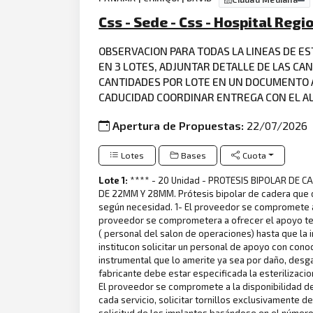
Css - Sede - Css - Hospital Reg
OBSERVACION PARA TODAS LA LINEAS DE ES
EN 3 LOTES, ADJUNTAR DETALLE DE LAS CA
CANTIDADES POR LOTE EN UN DOCUMENTO AP
CADUCIDAD COORDINAR ENTREGA CON EL ALM
Apertura de Propuestas:
22/07/2026
Lotes
Bases
Cuota
Lote 1:
**** - 20 Unidad - PROTESIS BIPOLAR D
DE 22MM Y 28MM. Prótesis bipolar de cadera que 
según necesidad. 1- El proveedor se compromete a fa
proveedor se comprometera a ofrecer el apoyo tec
( personal del salon de operaciones) hasta que la in
institucon solicitar un personal de apoyo con cono
instrumental que lo amerite ya sea por daño, desg
fabricante debe estar especificada la esterilizacio
El proveedor se compromete a la disponibilidad del
cada servicio, solicitar tornillos exclusivamente d