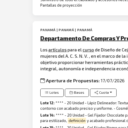
Pantallas de proyección
PANAMÁ | PANAMÁ | PANAMÁ
Departamento De Compras Y Pr
Los
artículos
para el
curso
de Diseño de Cej
mujeres del A. C. S. N. V. , en el marco de la
objetivo proporcionar herramientas prácti
integral, autonomía e independencia econó
Apertura de Propuestas:
17/07/2026
Lotes
Bases
Cuota
Lote 12:
**** - 20 Unidad - Lápiz Delineador: Text
contorno con acabado preciso y uniforme. - Cosmé
Lote 14:
**** - 20 Unidad - Gel Fijador Chocolate 
para estilizado,
definición
y acabado profesional d
Lote 15:
**** - 20 Unidad - Gel Fijador Negro para 