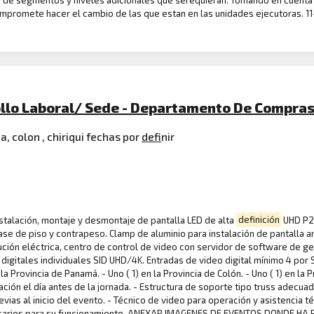
o de segmentos y niveles adicionales que serequieran. Tomando en cuenta
romete hacer el cambio de las que estan en las unidades ejecutoras. 11- 
ollo Laboral/ Sede - Departamento De Compras
, colon , chiriqui fechas por
defi
nir
 instalación, montaje y desmontaje de pantalla LED de alta
definición
UHD P2.
ase de piso y contrapeso. Clamp de aluminio para instalación de pantalla an
ución eléctrica, centro de control de video con servidor de software de g
s digitales individuales SID UHD/4K. Entradas de video digital mínimo 4 por
a Provincia de Panamá. - Uno ( 1) en la Provincia de Colón. - Uno ( 1) en la Pro
ación el día antes de la jornada. - Estructura de soporte tipo truss adecuad
vias al inicio del evento. - Técnico de video para operación y asistencia té
esarios para su funcionamiento. ANEXAR IMAGENES DE EVENTOS DONDE HA 