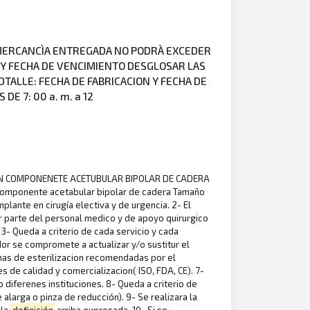
 MERCANCÌA ENTREGADA NO PODRÀ EXCEDER
N Y FECHA DE VENCIMIENTO DESGLOSAR LAS
TALLE: FECHA DE FABRICACION Y FECHA DE
E 7: 00 a. m. a 12
CON COMPONENETE ACETUBULAR BIPOLAR DE CADERA
Componente acetabular bipolar de cadera Tamaño
plante en cirugía electiva y de urgencia. 2- El
 parte del personal medico y de apoyo quirurgico
. 3- Queda a criterio de cada servicio y cada
dor se compromete a actualizar y/o sustitur el
mas de esterilizacion recomendadas por el
s de calidad y comercializacion( ISO, FDA, CE). 7-
diferenes instituciones. 8- Queda a criterio de
 alarga o pinza de reducción). 9- Se realizara la