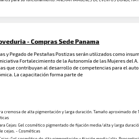
oveduria - Compras Sede Panama
as y Pegado de Pestañas Postizas serán utilizados como insumo
 iniciativa Fortalecimiento de la Autonomía de las Mujeres del A. C
cas que contribuyan al desarrollo de competencias para el aut
mica. La capacitación forma parte de
ura cremosa de alta pigmentación y larga duración. Tamaño aproximado de 1
ticas
para Cejas: Gel cosmético pigmentado de fijación media/alta y larga duració
e cejas. - Cosméticas
Cejas: Gel cosmético de alta pigmentación y fijación media/alta. Presentaci