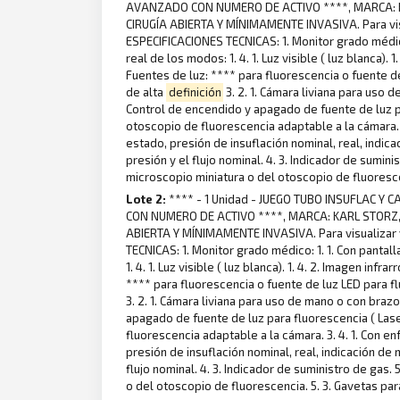
AVANZADO CON NUMERO DE ACTIVO ****, MARCA: K
CIRUGÍA ABIERTA Y MÍNIMAMENTE INVASIVA. Para visua
ESPECIFICACIONES TECNICAS: 1. Monitor grado médico: 
real de los modos: 1. 4. 1. Luz visible ( luz blanca). 
Fuentes de luz: **** para fluorescencia o fuente de 
de alta
definición
3. 2. 1. Cámara liviana para uso d
Control de encendido y apagado de fuente de luz par
otoscopio de fluorescencia adaptable a la cámara. 3
estado, presión de insuflación nominal, real, indica
presión y el flujo nominal. 4. 3. Indicador de sumini
microscopio miniatura o del otoscopio de fluorescen
Lote 2:
**** - 1 Unidad - JUEGO TUBO INSUFLAC 
CON NUMERO DE ACTIVO ****, MARCA: KARL STORZ,
ABIERTA Y MÍNIMAMENTE INVASIVA. Para visualizar y
TECNICAS: 1. Monitor grado médico: 1. 1. Con pantall
1. 4. 1. Luz visible ( luz blanca). 1. 4. 2. Imagen inf
**** para fluorescencia o fuente de luz LED para flu
3. 2. 1. Cámara liviana para uso de mano o con brazo
apagado de fuente de luz para fluorescencia ( Laser
fluorescencia adaptable a la cámara. 3. 4. 1. Con en
presión de insuflación nominal, real, indicación de 
flujo nominal. 4. 3. Indicador de suministro de gas. 
o del otoscopio de fluorescencia. 5. 3. Gavetas par