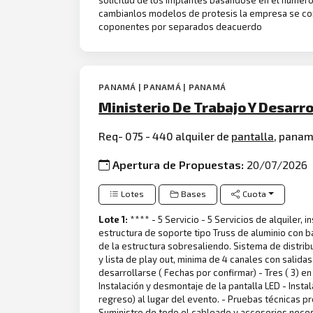
solicitud de los implantes basándose en el númer
cambianlos modelos de protesis la empresa se comp
coponentes por separados deacuerdo
PANAMÁ | PANAMÁ | PANAMÁ
Ministerio De Trabajo Y Desarr
Req- 075 - 440 alquiler de
pantalla
, panama
Apertura de Propuestas:
20/07/2026
Lotes
Bases
Cuota
Lote 1:
**** - 5 Servicio - 5 Servicios de alquiler,
estructura de soporte tipo Truss de aluminio con b
de la estructura sobresaliendo. Sistema de distrib
y lista de play out, minima de 4 canales con salida
desarrollarse ( Fechas por confirmar) - Tres ( 3) en l
Instalación y desmontaje de la pantalla LED - Instal
regreso) al lugar del evento. - Pruebas técnicas pre
Suministro de todo el cableado y accesorios nec