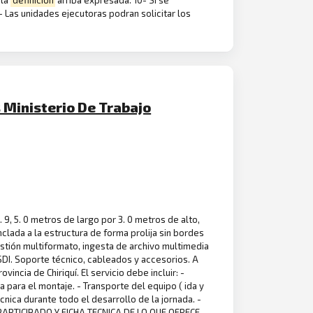
 la
definición
arriba expresada. 10- Si se
Las unidades ejecutoras podran solicitar los
 Ministerio De Trabajo
 9, 5. 0 metros de largo por 3. 0 metros de alto,
clada a la estructura de forma prolija sin bordes
estión multiformato, ingesta de archivo multimedia
 SDI. Soporte técnico, cableados y accesorios. A
vincia de Chiriquí. El servicio debe incluir: -
a para el montaje. - Transporte del equipo ( ida y
cnica durante todo el desarrollo de la jornada. -
PARTICIPADO Y FICHA TECNICA DE LO QUE OFRECE -