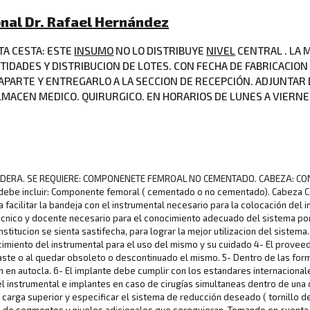
ional Dr. Rafael Hernández
TA CESTA: ESTE
INSUMO
NO LO DISTRIBUYE
NIVEL
CENTRAL . LA
NTIDADES Y DISTRIBUCION DE LOTES. CON FECHA DE FABRICACIO
ARTE Y ENTREGARLO A LA SECCION DE RECEPCIÓN. ADJUNTAR D
ACEN MEDICO. QUIRURGICO. EN HORARIOS DE LUNES A VIERNES D
E CADERA. SE REQUIERE: COMPONENETE FEMROAL NO CEMENTADO. CABEZA: 
debe incluir: Componente femoral ( cementado o no cementado). Cabeza 
cilitar la bandeja con el instrumental necesario para la colocación del im
nico y docente necesario para el conocimiento adecuado del sistema por
stitucion se sienta sastifecha, para lograr la mejor utilizacion del sistema
cimiento del instrumental para el uso del mismo y su cuidado 4- El provee
aste o al quedar obsoleto o descontinuado el mismo. 5- Dentro de las for
n en autocla. 6- El implante debe cumplir con los estandares internacionale
 instrumental e implantes en caso de cirugías simultaneas dentro de una o 
e carga superior y especificar el sistema de reducción deseado ( tornillo de