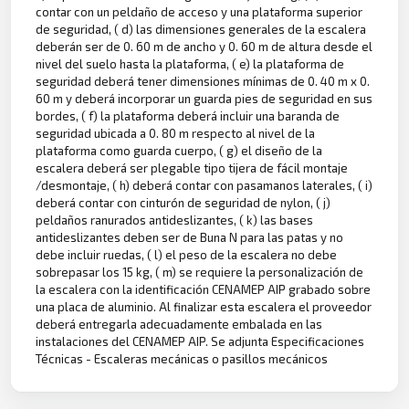
contar con un peldaño de acceso y una plataforma superior
de seguridad, ( d) las dimensiones generales de la escalera
deberán ser de 0. 60 m de ancho y 0. 60 m de altura desde el
nivel del suelo hasta la plataforma, ( e) la plataforma de
seguridad deberá tener dimensiones mínimas de 0. 40 m x 0.
60 m y deberá incorporar un guarda pies de seguridad en sus
bordes, ( f) la plataforma deberá incluir una baranda de
seguridad ubicada a 0. 80 m respecto al nivel de la
plataforma como guarda cuerpo, ( g) el diseño de la
escalera deberá ser plegable tipo tijera de fácil montaje
/desmontaje, ( h) deberá contar con pasamanos laterales, ( i)
deberá contar con cinturón de seguridad de nylon, ( j)
peldaños ranurados antideslizantes, ( k) las bases
antideslizantes deben ser de Buna N para las patas y no
debe incluir ruedas, ( l) el peso de la escalera no debe
sobrepasar los 15 kg, ( m) se requiere la personalización de
la escalera con la identificación CENAMEP AIP grabado sobre
una placa de aluminio. Al finalizar esta escalera el proveedor
deberá entregarla adecuadamente embalada en las
instalaciones del CENAMEP AIP. Se adjunta Especificaciones
Técnicas - Escaleras mecánicas o pasillos mecánicos