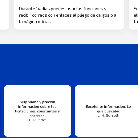
a
Durante 14 días puedes usar las funciones y
Ed
recibir correos con enlaces al pliego de cargos o a
el
la página oficial.
ta
Muy buena y precisa
información sobre las
Excelente informacion. Lo
licitaciones: constantes y
que buscaba.
L. H. Borrelli
precisos.
G. R. Ortiz