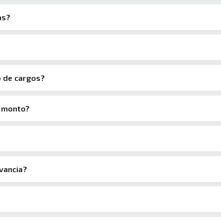
as?
go de cargos?
y monto?
evancia?