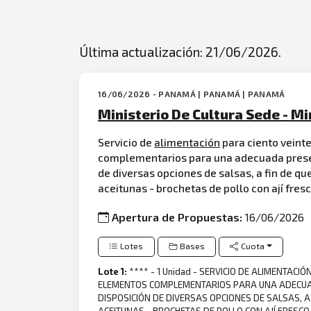
Última actualización: 21/06/2026.
16/06/2026 - PANAMÁ | PANAMÁ | PANAMÁ
Ministerio De Cultura Sede - M
Servicio de
alimentación
para ciento veinte
complementarios para una adecuada presen
de diversas opciones de salsas, a fin de q
aceitunas - brochetas de pollo con ají fres
Apertura de Propuestas:
16/06/2026
Lotes
Bases
Cuota
Lote 1:
**** - 1 Unidad - SERVICIO DE ALIMENTAC
ELEMENTOS COMPLEMENTARIOS PARA UNA ADECUADA
DISPOSICIÓN DE DIVERSAS OPCIONES DE SALSAS, A
ACEITUNAS - BROCHETAS DE POLLO CON AJÍ FRESCO