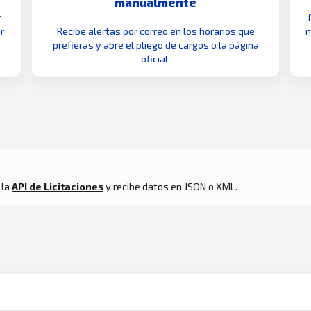
manualmente
r
r
Recibe alertas por correo en los horarios que
m
prefieras y abre el pliego de cargos o la página
oficial.
 la
API de Licitaciones
y recibe datos en JSON o XML.