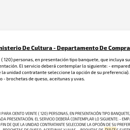
inisterio De Cultura - Departamento De Compr
 ( 120) personas, en presentación tipo banquete, que incluya 
tación. El servicio deberá contemplar lo siguiente: - empar
ue la unidad contratante seleccione la opción de su preferencia
co - brochetas de queso, aceitunas y uvas.
IÓN PARA CIENTO VEINTE ( 120) PERSONAS, EN PRESENTACIÓN TIPO BANQUETE
 PRESENTACIÓN. EL SERVICIO DEBERÁ CONTEMPLAR LO SIGUIENTE: - EMP
 FIN DE QUE LA UNIDAD CONTRATANTE SELECCIONE LA OPCIÓN DE SU PREFE
 - BROCHETAS DE QUESO, ACEITUNAS Y UVAS. - BOQUITAS DE
DULCE
S SURTI