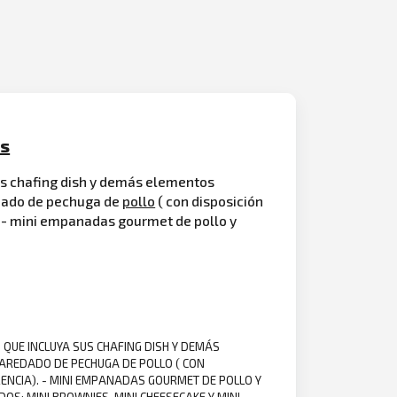
as
sus chafing dish y demás elementos
edado de pechuga de
pollo
( con disposición
). - mini empanadas gourmet de pollo y
, QUE INCLUYA SUS CHAFING DISH Y DEMÁS
AREDADO DE PECHUGA DE POLLO ( CON
RENCIA). - MINI EMPANADAS GOURMET DE POLLO Y
DOS: MINI BROWNIES, MINI CHEESECAKE Y MINI