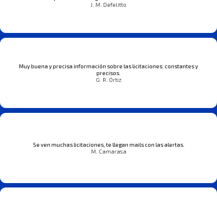
J. M. Defelitto
Muy buena y precisa información sobre las licitaciones: constantes y
precisos.
G. R. Ortiz
Se ven muchas licitaciones, te llegan mails con las alertas.
M. Camarasa