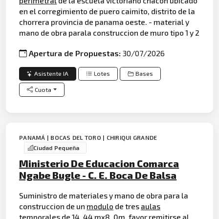
perimetral
de la escuela victoriano chacón ubicado
en el corregimiento de puero caimito, distrito de la
chorrera provincia de panama oeste. - material y
mano de obra parala construccion de muro tipo 1 y 2
Apertura de Propuestas:
30/07/2026
Asistente IA
Lotes
Bases
Cuota
PANAMÁ | BOCAS DEL TORO | CHIRIQUI GRANDE
Ciudad Pequeña
Ministerio De Educacion Comarca
Ngabe Bugle - C. E. Boca De Balsa
Suministro de materiales y mano de obra para la
construccion de un
modulo
de tres
aulas
temporales de 14, 44 mx8. 0m, favor remitirse al