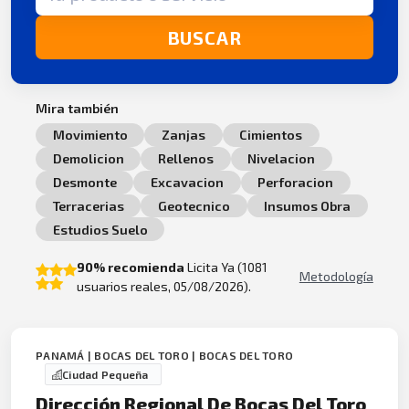
BUSCAR
Mira también
Movimiento
Zanjas
Cimientos
Demolicion
Rellenos
Nivelacion
Desmonte
Excavacion
Perforacion
Terracerias
Geotecnico
Insumos Obra
Estudios Suelo
90% recomienda
Licita Ya (1081
Metodología
usuarios reales, 05/08/2026).
PANAMÁ | BOCAS DEL TORO | BOCAS DEL TORO
Ciudad Pequeña
Dirección Regional De Bocas Del Toro