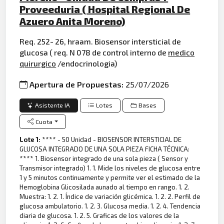
Proveeduria ( Hospital Regional De
Azuero Anita Moreno)
Req. 252- 26, hraam. Biosensor intersticial de
glucosa ( req. N 078 de control interno de
medico
quirurgico
/endocrinologia)
Apertura de Propuestas:
25/07/2026
Asistente IA
Lotes
Bases
Cuota
Lote 1:
**** - 50 Unidad - BIOSENSOR INTERSTICIAL DE
GLUCOSA INTEGRADO DE UNA SOLA PIEZA FICHA TÉCNICA:
**** 1. Biosensor integrado de una sola pieza ( Sensor y
Transmisor integrado) 1. 1. Mide los niveles de glucosa entre
1 y 5 minutos continuamente y permite ver el estimado de la
Hemoglobina Glicosilada aunado al tiempo en rango. 1. 2.
Muestra: 1. 2. 1. Índice de variación glicémica. 1. 2. 2. Perfil de
glucosa ambulatorio. 1. 2. 3. Glucosa media. 1. 2. 4. Tendencia
diaria de glucosa. 1. 2. 5. Graficas de los valores de la