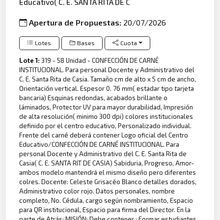
Educativo( C. E. SANTA RITA DE C
Apertura de Propuestas:
20/07/2026
Lotes
Bases
Cuota
Lote 1:
319 - 58 Unidad - CONFECCIÓN DE CARNÉ
INSTITUCIONAL. Para personal Docente y Administrativo del
C. E. Santa Rita de Casia. Tamaño cm de alto x 5 cm de ancho,
Orientación vertical. Espesor 0. 76 mm( estadar tipo tarjeta
bancaria) Esquinas redondas, acabados brillante o
láminados, Protector UV para mayor durabilidad, Impresión
de alta resolución( minimo 300 dpi) colores institucionales
definido por el centro educativo, Personalizado individual.
Frente del carné deberá contener Logo oficial del Centro
Educativo/CONFECCIÓN DE CARNÉ INSTITUCIONAL. Para
personal Docente y Administrativo del C. E. Santa Rita de
Casia( C. E. SANTA RIT DE CASIA) Sabiduria, Progreso, Amor-
ambos modelo mantendrá el mismo diseño pero diferentes
colres. Docente: Celeste Grisacéo Blanco detalles dorados,
Administrativo color rojo. Datos personales, nombre
completo, No. Cédula, cargo según nombramiento, Espacio
para QR institucional, Espacio para firma del Director. En la
parte de Atrás: MISIÓN: Debe contener : Formar estudiantes