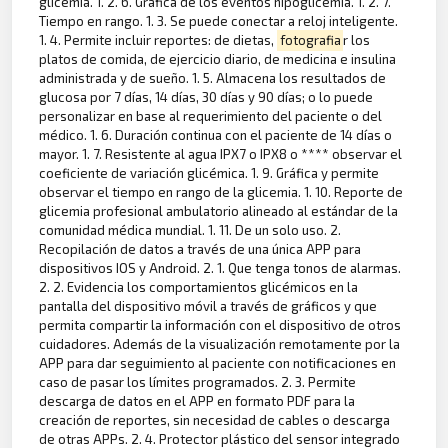
glicemia. 1. 2. 6. Grafica de los eventos hipoglicemia. 1. 2. 7.
Tiempo en rango. 1. 3. Se puede conectar a reloj inteligente.
1. 4. Permite incluir reportes: de dietas,
fotografia
r los
platos de comida, de ejercicio diario, de medicina e insulina
administrada y de sueño. 1. 5. Almacena los resultados de
glucosa por 7 días, 14 días, 30 días y 90 días; o lo puede
personalizar en base al requerimiento del paciente o del
médico. 1. 6. Duración continua con el paciente de 14 días o
mayor. 1. 7. Resistente al agua IPX7 o IPX8 o **** observar el
coeficiente de variación glicémica. 1. 9. Gráfica y permite
observar el tiempo en rango de la glicemia. 1. 10. Reporte de
glicemia profesional ambulatorio alineado al estándar de la
comunidad médica mundial. 1. 11. De un solo uso. 2.
Recopilación de datos a través de una única APP para
dispositivos IOS y Android. 2. 1. Que tenga tonos de alarmas.
2. 2. Evidencia los comportamientos glicémicos en la
pantalla del dispositivo móvil a través de gráficos y que
permita compartir la información con el dispositivo de otros
cuidadores. Además de la visualización remotamente por la
APP para dar seguimiento al paciente con notificaciones en
caso de pasar los límites programados. 2. 3. Permite
descarga de datos en el APP en formato PDF para la
creación de reportes, sin necesidad de cables o descarga
de otras APPs. 2. 4. Protector plástico del sensor integrado