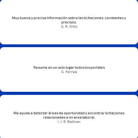
Muy buena y precisa información sobre las licitaciones: constantes y
precisos.
G. R. Ortiz
Resume en un solo lugar todos los portales
G. Ferrea
Me ayuda a detectar áreas de oportunidad y encontrar licitaciones
relacionadas a mi area laboral.
I. J. R. Beltran