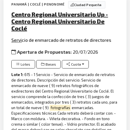
PANAMÁ | COCLÉ | PENONOMÉ
Ciudad Pequeña
Centro Regional Universitario Up -
Centro Regional Universitario De
Coclé
Servi
cio de enmarcado de retratos de directores
Apertura de Propuestas:
20/07/2026
Lotes
Bases
Cuota
Lote 1:
615 - 1 Servicio - Servicio de enmarcado de retratos
de directores. Descripción del servicio: Servicio de
enmarcado de nueve ( 9) retratos fotográficos de
exdirectores del Centro Regional Universitario de Coclé. El
servicio comprende la confección de tres ( 3) juegos de
enmarcados, integrados por tres ( 3) retratos cada uno, para
un total de nueve ( 9)
fotografías
enmarcadas.
Especificaciones técnicas Cada retrato deberá contar con: -
Marco con moldura. - Viñeta decorativa. - Fondo en tono
crema o similar ( color tenue). - Vidrio protector. El acabado
del marco deberá ser en color chocolate con detalles en