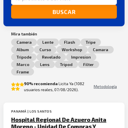
BUSCAR
Mira también
Camera
Lente
Flash
Tripe
Album
Curso
Workshop
Camara
Tripode
Revelado
Impresion
Marco
Lens
Tripod
Filter
Frame
90% recomienda
Licita Ya (1082
Metodología
usuarios reales, 07/08/2026).
PANAMÁ | LOS SANTOS
Hospital Regional De Azuero Anita
Moreno - Unidad De Compras Y