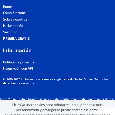
Home
Cómo funciona
Sobre nosotros
Iniciar sesión
Suscribir
PRUEBA GRATIS
Información
Política de privacidad
Integración con API
© 2011-2026 Licita Ya es una marca registrada de Portal Genial. Todos los
derechos reservados.
Licita Ya se limita a brindar el servicio de mantenimiento de una base de datos
de licitaciones y no participa en los procesos.
Licita Ya usa cookies para brindarte una experiencia más
Algunos datos pueden contener imprecisiones involuntarias. Consulta siempre
personalizada y proteger la privacidad de tus datos.
el aviso de cada licitación.
Al navegar en este sitio, entendemos que aceptas los términos de