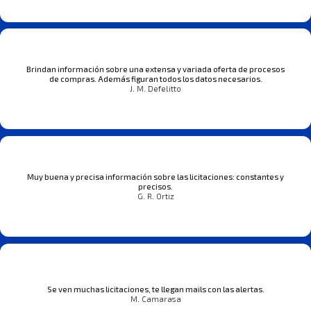
Brindan información sobre una extensa y variada oferta de procesos
de compras. Además figuran todos los datos necesarios.
J. M. Defelitto
Muy buena y precisa información sobre las licitaciones: constantes y
precisos.
G. R. Ortiz
Se ven muchas licitaciones, te llegan mails con las alertas.
M. Camarasa