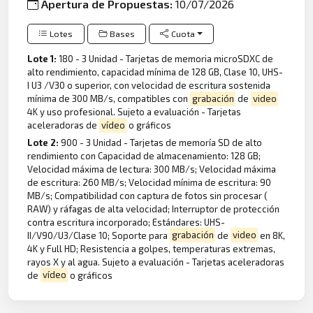
Apertura de Propuestas:
10/07/2026
Lotes
Bases
Cuota
Lote 1:
180 - 3 Unidad - Tarjetas de memoria microSDXC de
alto rendimiento, capacidad mínima de 128 GB, Clase 10, UHS-
I U3 /V30 o superior, con velocidad de escritura sostenida
mínima de 300 MB/s, compatibles con
grabación
de
video
4K y uso profesional. Sujeto a evaluación - Tarjetas
aceleradoras de
vídeo
o gráficos
Lote 2:
900 - 3 Unidad - Tarjetas de memoría SD de alto
rendimiento con Capacidad de almacenamiento: 128 GB;
Velocidad máxima de lectura: 300 MB/s; Velocidad máxima
de escritura: 260 MB/s; Velocidad mínima de escritura: 90
MB/s; Compatibilidad con captura de fotos sin procesar (
RAW) y ráfagas de alta velocidad; Interruptor de protección
contra escritura incorporado; Estándares: UHS-
II/V90/U3/Clase 10; Soporte para
grabación
de
video
en 8K,
4K y Full HD; Resistencia a golpes, temperaturas extremas,
rayos X y al agua. Sujeto a evaluación - Tarjetas aceleradoras
de
vídeo
o gráficos