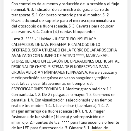
Con controles de aumento y reducción de la presión y el flujo
nominal. 4. 3. Indicador de suministro de gas. 5. Carro de
transporte. 5. 1. Con brazo rotatorio para el monitor. 5. 2.
Brazo adicional de soporte para el microscopio miniatura o
del otoscopio de fluorescencia. 5. 3. Gavetas para colocar
accesorios. 5. 4. Cuatro ( 4) ruedas bloqueables
Lote 2:
**** - 1 Unidad - JUEGO TUBO INSUFLAC Y
CALEFACCION DE GAS. PRESENATR CATALOGO DE LO
OFERTADO. SERÁ UTILIZADO EN LA TORRE DE LAPAROSCOPIA
AVANZADO CON NUMERO DE ACTIVO ****, MARCA: KARL
STORZ, UBICADO EN EL SALÓN DE OPERACIONES DEL HOSPITAL
REGIONAL DE CHEPO. SISTEMA DE FLUORESCENCIA PARA
CIRUGÍA ABIERTA Y MÍNIMAMENTE INVASIVA. Para visualizar y
medir perfusión sanguínea en vasos sanguinos y tejidos,
cualitativa y cuantitativamente, en tiempo real.
ESPECIFICACIONES TECNICAS: 1. Monitor grado médico: 1. 1.
Con pantalla. 1. 2. De 27 pulgadas o mayor. 1. 3. Con menú en
pantalla. 1. 4. Con visualización seleccionable y en tiempo
real de los modos: 1. 4. 1. Luz visible ( luz blanca). 1. 4. 2.
Imagen infrarroja de fluorescencia ( IR). 1. 4. 3. Imagen
fusionada de luz visible ( blanca) y sobreposición de
infrarrojo. 2. Fuentes de luz: **** para fluorescencia o fuente
de luz LED para fluorescencia. 3. Cámara: 3. 1. Unidad de