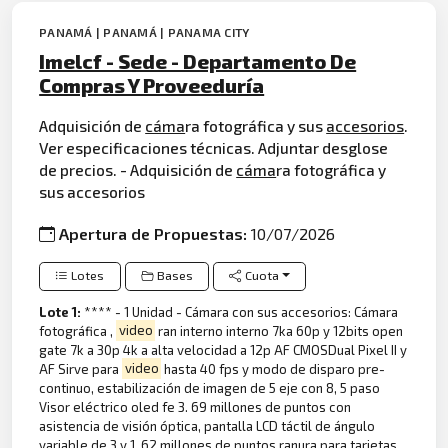
PANAMÁ | PANAMÁ | PANAMA CITY
Imelcf - Sede - Departamento De
Compras Y Proveeduría
Adquisición de
cáma
ra fotográfica y sus
accesorios
.
Ver especificaciones técnicas. Adjuntar desglose
de precios. - Adquisición de
cáma
ra fotográfica y
sus accesorios
Apertura de Propuestas:
10/07/2026
Lotes
Bases
Cuota
Lote 1:
**** - 1 Unidad - Cámara con sus accesorios: Cámara
fotográfica ,
video
ran interno interno 7ka 60p y 12bits open
gate 7k a 30p 4k a alta velocidad a 12p AF CMOSDual Pixel II y
AF Sirve para
video
hasta 40 fps y modo de disparo pre-
continuo, estabilización de imagen de 5 eje con 8, 5 paso
Visor eléctrico oled fe 3. 69 millones de puntos con
asistencia de visión óptica, pantalla LCD táctil de ángulo
variable de 3 y 1. 62 millones de puntos ranura para tarjetas