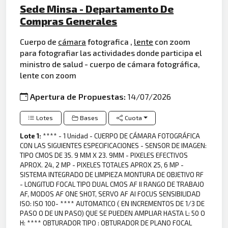
Sede Minsa - Departamento De
Compras Generales
Cuerpo de
cámara
fotografica ,
lente
con zoom
para fotografiar las actividades donde participa el
ministro de salud - cuerpo de cámara fotográfica,
lente con zoom
Apertura de Propuestas:
14/07/2026
Lotes
Bases
Cuota
Lote 1:
**** - 1 Unidad - CUERPO DE CÁMARA FOTOGRÁFICA
CON LAS SIGUIENTES ESPECIFICACIONES - SENSOR DE IMAGEN:
TIPO CMOS DE 35. 9 MM X 23. 9MM - PIXELES EFECTIVOS
APROX. 24, 2 MP - PIXELES TOTALES APROX 25, 6 MP -
SISTEMA INTEGRADO DE LIMPIEZA MONTURA DE OBJETIVO RF
- LONGITUD FOCAL TIPO DUAL CMOS AF II RANGO DE TRABAJO
AF, MODOS AF ONE SHOT, SERVO AF AI FOCUS SENSIBILIDAD
ISO: ISO 100- **** AUTOMATICO ( EN INCREMENTOS DE 1/3 DE
PASO O DE UN PASO) QUE SE PUEDEN AMPLIAR HASTA L: 50 O
H: **** OBTURADOR TIPO : OBTURADOR DE PLANO FOCAL