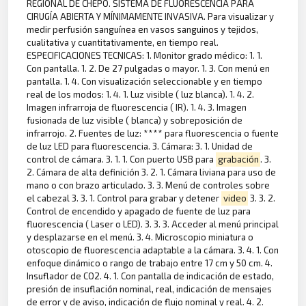
REGIONAL DE CHEPO. SISTEMA DE FLUORESCENCIA PARA
CIRUGÍA ABIERTA Y MÍNIMAMENTE INVASIVA. Para visualizar y
medir perfusión sanguínea en vasos sanguinos y tejidos,
cualitativa y cuantitativamente, en tiempo real.
ESPECIFICACIONES TECNICAS: 1. Monitor grado médico: 1. 1.
Con pantalla. 1. 2. De 27 pulgadas o mayor. 1. 3. Con menú en
pantalla. 1. 4. Con visualización seleccionable y en tiempo
real de los modos: 1. 4. 1. Luz visible ( luz blanca). 1. 4. 2.
Imagen infrarroja de fluorescencia ( IR). 1. 4. 3. Imagen
fusionada de luz visible ( blanca) y sobreposición de
infrarrojo. 2. Fuentes de luz: **** para fluorescencia o fuente
de luz LED para fluorescencia. 3. Cámara: 3. 1. Unidad de
control de cámara. 3. 1. 1. Con puerto USB para
grabación
. 3.
2. Cámara de alta definición 3. 2. 1. Cámara liviana para uso de
mano o con brazo articulado. 3. 3. Menú de controles sobre
el cabezal 3. 3. 1. Control para grabar y detener
video
3. 3. 2.
Control de encendido y apagado de fuente de luz para
fluorescencia ( Laser o LED). 3. 3. 3. Acceder al menú principal
y desplazarse en el menú. 3. 4. Microscopio miniatura o
otoscopio de fluorescencia adaptable a la cámara. 3. 4. 1. Con
enfoque dinámico o rango de trabajo entre 17 cm y 50 cm. 4.
Insuflador de CO2. 4. 1. Con pantalla de indicación de estado,
presión de insuflación nominal, real, indicación de mensajes
de error y de aviso, indicación de flujo nominal y real. 4. 2.