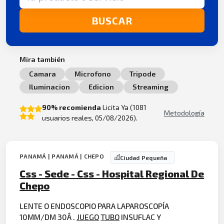
BUSCAR
Mira también
Camara
Microfono
Tripode
Iluminacion
Edicion
Streaming
90% recomienda
Licita Ya (1081
Metodología
usuarios reales, 05/08/2026).
PANAMÁ | PANAMÁ | CHEPO
Ciudad Pequeña
Css - Sede - Css - Hospital Regional De
Chepo
LENTE O ENDOSCOPIO PARA LAPAROSCOPÍA
10MM/DM 30Â .
JUEGO
TUBO
INSUFLAC Y