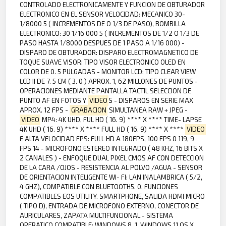
CONTROLADO ELECTRONICAMENTE Y FUNCION DE OBTURADOR
ELECTRONICO EN EL SENSOR VELOCIDAD: MECANICO 30-
1/8000 5 ( INCREMENTOS DE O 1/3 DE PASO), BOMBILLA
ELECTRONICO: 30 1/16 000 5 ( INCREMENTOS DE 1/2 O 1/3 DE
PASO HASTA 1/8000 DESPUES DE 1 PASO A 1/16 000) -
DISPARO DE OBTURADOR: DISPARO ELECTROMAGNETICO DE
TOQUE SUAVE VISOR: TIPO VISOR ELECTRONICO OLED EN
COLOR DE 0. 5 PULGADAS - MONITOR LCD: TIPO CLEAR VIEW
LCD II DE 7. 5 CM ( 3. 0 ) APROX. 1, 62 MILLONES DE PUNTOS -
OPERACIONES MEDIANTE PANTALLA TACTIL SELECCION DE
PUNTO AF EN FOTOS Y
VIDEO
S - DISPAROS EN SERIE MAX
APROX. 12 FPS -
GRABACION
SIMULTANEA RAW + JPEG -
VIDEO
MP4: 4K UHD, FUL HD ( 16. 9) **** X **** TIME- LAPSE
4K UHD ( 16. 9) **** X **** FULL HD ( 16. 9) **** X ****
VIDEO
E ALTA VELOCIDAD FPS: FULL HD A 180FPS, 100 FPS 0 119, 9
FPS 14 - MICROFONO ESTEREO INTEGRADO ( 48 KHZ, 16 BITS X
2 CANALES ) - ENFOQUE DUAL PIXEL CMOS AF CON DETECCION
DE LA CARA /OJOS - RESISTENCIA AL POLVO /AGUA - SENSOR
DE ORIENTACION INTELIGENTE WI- FI: LAN INALAMBRICA ( 5/2,
4 GHZ), COMPATIBLE CON BLUETOOTH5. 0, FUNCIONES
COMPATIBLES EOS UTILITY. SMARTPHONE, SALIDA HDMI MICRO
( TIPO D), ENTRADA DE MICROFONO EXTERNO, CONECTOR DE
AURICULARES, ZAPATA MULTIFUNCIONAL - SISTEMA
OPERATICO COMPATIBLE: WINDOWS 8. 1, WINDOWS 11 OS X