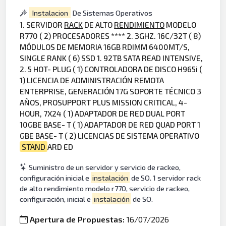
Instalacion
De Sistemas Operativos
1. SERVIDOR
RACK
DE ALTO
RENDIMIENTO
MODELO
R770 ( 2) PROCESADORES **** 2. 3GHZ. 16C/32T ( 8)
MÓDULOS DE MEMORIA 16GB RDIMM 6400MT/S,
SINGLE RANK ( 6) SSD 1. 92TB SATA READ INTENSIVE,
2. 5 HOT- PLUG ( 1) CONTROLADORA DE DISCO H965i (
1) LICENCIA DE ADMINISTRACIÓN REMOTA
ENTERPRISE, GENERACIÓN 17G SOPORTE TÉCNICO 3
AÑOS, PROSUPPORT PLUS MISSION CRITICAL, 4-
HOUR, 7X24 ( 1) ADAPTADOR DE RED DUAL PORT
10GBE BASE- T ( 1) ADAPTADOR DE RED QUAD PORT 1
GBE BASE- T ( 2) LICENCIAS DE SISTEMA OPERATIVO
STAND
ARD ED
Suministro de un servidor y servicio de rackeo,
configuración inicial e
instalación
de SO. 1 servidor rack
de alto rendimiento modelo r770, servicio de rackeo,
configuración, inicial e
instalación
de SO.
Apertura de Propuestas:
16/07/2026