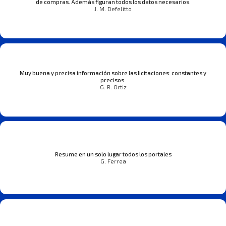
de compras. Además figuran todos los datos necesarios.
J. M. Defelitto
Muy buena y precisa información sobre las licitaciones: constantes y
precisos.
G. R. Ortiz
Resume en un solo lugar todos los portales
G. Ferrea