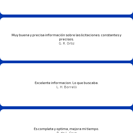
Muy buena y precisa información sobre las licitaciones: constantes y
precisos.
G. R. Ortiz
Excelente informacion. Lo que buscaba.
L. H. Borrelli
Es completa y optima, mejora mi tiempo.
R. de L. Cruz