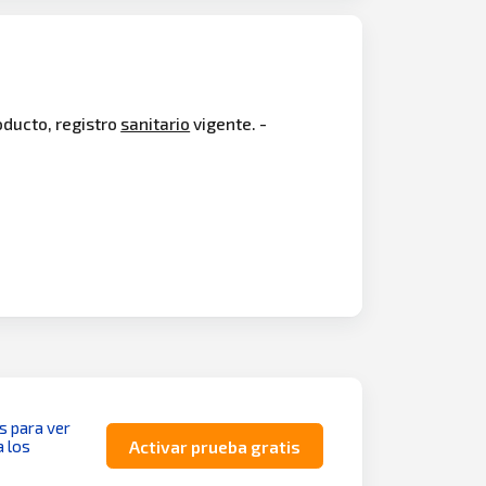
roducto, registro
sanitario
vigente. -
as para ver
a los
Activar prueba gratis