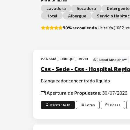
Lavadora
Secadora
Detergente
Hotel
Albergue
Servicio Habita
90% recomienda
Licita Ya (1082 u
PANAMÁ | CHIRIQUÍ | DAVID
Ciudad Mediana
Css - Sede - Css - Hospital Reg
Blanqueador
concentrado
liquido
Apertura de Propuestas:
30/07/2026
Asistente IA
Lotes
Bases