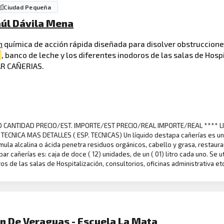
Ciudad Pequeña
Raúl Dávila Mena
n
química de acción rápida diseñada para disolver obstrucciones 
, banco de leche y los diferentes inodoros de las salas de Hospi
AR CAÑERIAS.
DAD CANTIDAD PRECIO/EST. IMPORTE/EST PRECIO/REAL IMPORTE/REAL **** 
ICHA TECNICA MAS DETALLES ( ESP. TECNICAS) Un líquido destapa cañerías es u
rmula alcalina o ácida penetra residuos orgánicos, cabello y grasa, restau
ar cañerías es: caja de doce ( 12) unidades, de un ( 01) litro cada uno. Se u
os de las salas de Hospitalización, consultorios, oficinas administrativa e
n De Veraguas - Escuela La Mata