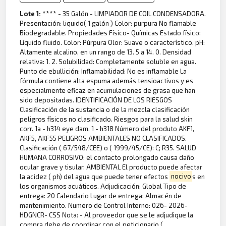
Lote 1:
**** - 35 Galón - LIMPIADOR DE COIL CONDENSADORA.
Presentación: liquido( 1 galón ) Color: purpura No flamable
Biodegradable. Propiedades Físico- Químicas Estado físico:
Líquido fluido. Color: Púrpura Olor: Suave o característico. pH:
Altamente alcalino, en un rango de 13. 5 a 14. 0. Densidad
relativa: 1. 2. Solubilidad: Completamente soluble en agua.
Punto de ebullición: Inflamabilidad: No es inflamable La
fórmula contiene alta espuma además tensioactivos y es
especialmente eficaz en acumulaciones de grasa que han
sido depositadas. IDENTIFICACIÓN DE LOS RIESGOS
Clasificación de la sustancia o de la mezcla clasificación
peligros físicos no clasificado. Riesgos para la salud skin
corr. 1a - h314 eye dam. 1 - h318 Número del produto AKF1,
AKF5, AKF55 PELIGROS AMBIENTALES NO CLASIFICADOS.
Clasificación ( 67/548/CEE) o ( 1999/45/CE): C; R35. SALUD
HUMANA CORROSIVO: el contacto prolongado causa daño
ocular grave y tisular. AMBIENTAL El producto puede afectar
la acidez ( ph) del agua que puede tener efectos
nocivo
s en
los organismos acuáticos. Adjudicación: Global Tipo de
entrega: 20 Calendario Lugar de entrega: Almacén de
mantenimiento. Numero de Control Interno: 026- 2026-
HDGNCR- CSS Nota: - Al proveedor que se le adjudique la
compra debe de coordinar con el peticionario (