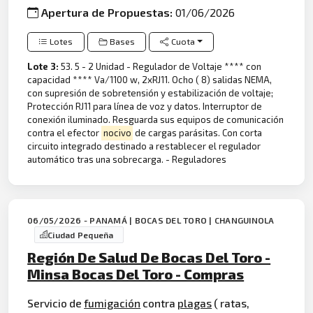
Apertura de Propuestas:
01/06/2026
Lotes
Bases
Cuota
Lote 3:
53. 5 - 2 Unidad - Regulador de Voltaje **** con
capacidad **** Va/1100 w, 2xRJ11. Ocho ( 8) salidas NEMA,
con supresión de sobretensión y estabilización de voltaje;
Protección RJ11 para línea de voz y datos. Interruptor de
conexión iluminado. Resguarda sus equipos de comunicación
contra el efector
nocivo
de cargas parásitas. Con corta
circuito integrado destinado a restablecer el regulador
automático tras una sobrecarga. - Reguladores
06/05/2026 - PANAMÁ | BOCAS DEL TORO | CHANGUINOLA
Ciudad Pequeña
Región De Salud De Bocas Del Toro -
Minsa Bocas Del Toro - Compras
Servicio de
fumigación
contra
plagas
( ratas,