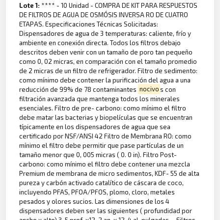
Lote 1:
**** - 10 Unidad - COMPRA DE KIT PARA RESPUESTOS
DE FILTROS DE AGUA DE OSMÓSIS INVERSA RO DE CUATRO
ETAPAS. Especificaciones Técnicas Solicitadas:
Dispensadores de agua de 3 temperaturas: caliente, frío y
ambiente en conexión directa. Todos los filtros debajo
descritos deben venir con un tamaño de poro tan pequeño
como 0, 02 micras, en comparación con el tamaño promedio
de 2 micras de un filtro de refrigerador. Filtro de sedimento:
como mínimo debe contener la purificación del agua a una
reducción de 99% de 78 contaminantes
nocivo
s con
filtración avanzada que mantenga todos los minerales
esenciales. Filtro de pre- carbono: como mínimo el filtro
debe matar las bacterias y biopelículas que se encuentran
típicamente en los dispensadores de agua que sea
certificado por NSF/ANSI 42 Filtro de Membrana RO: como
mínimo el filtro debe permitir que pase partículas de un
tamaño menor que 0, 005 micras ( 0. 0 in). Filtro Post-
carbono: como mínimo el filtro debe contener una mezcla
Premium de membrana de micro sedimentos, KDF- 55 de alta
pureza y carbón activado catalítico de cáscara de coco,
incluyendo PFAS, PFOA/PFOS, plomo, cloro, metales
pesados y olores sucios. Las dimensiones de los 4
dispensadores deben ser las siguientes ( profundidad por
ancho x alto) 3, 5 prof. x12, 2 an. x 12, 4 al. pulgadas. - Filtros