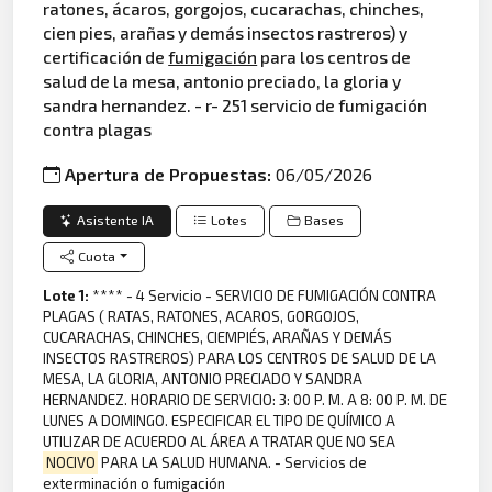
ratones, ácaros, gorgojos, cucarachas, chinches,
cien pies, arañas y demás insectos rastreros) y
certificación de
fumigación
para los centros de
salud de la mesa, antonio preciado, la gloria y
sandra hernandez. - r- 251 servicio de fumigación
contra plagas
Apertura de Propuestas:
06/05/2026
Asistente IA
Lotes
Bases
Cuota
Lote 1:
**** - 4 Servicio - SERVICIO DE FUMIGACIÓN CONTRA
PLAGAS ( RATAS, RATONES, ACAROS, GORGOJOS,
CUCARACHAS, CHINCHES, CIEMPIÉS, ARAÑAS Y DEMÁS
INSECTOS RASTREROS) PARA LOS CENTROS DE SALUD DE LA
MESA, LA GLORIA, ANTONIO PRECIADO Y SANDRA
HERNANDEZ. HORARIO DE SERVICIO: 3: 00 P. M. A 8: 00 P. M. DE
LUNES A DOMINGO. ESPECIFICAR EL TIPO DE QUÍMICO A
UTILIZAR DE ACUERDO AL ÁREA A TRATAR QUE NO SEA
NOCIVO
PARA LA SALUD HUMANA. - Servicios de
exterminación o fumigación