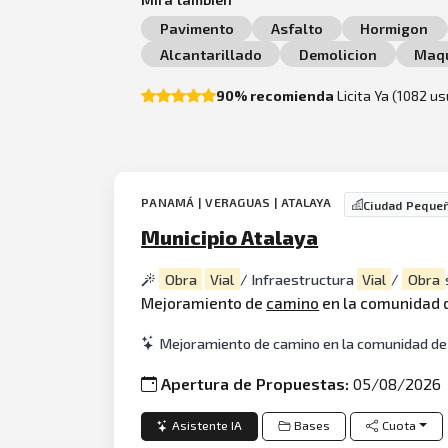
Pavimento
Asfalto
Hormigon
Alcantarillado
Demolicion
Maqu
90% recomienda
Licita Ya (1082 u
PANAMÁ | VERAGUAS | ATALAYA
Ciudad Peque
Municipio Atalaya
Obra
Vial
/ Infraestructura
Vial
/
Obra
Mejoramiento de
camino
en la comunidad d
Mejoramiento de camino en la comunidad de S
Apertura de Propuestas:
05/08/2026
Asistente IA
Bases
Cuota