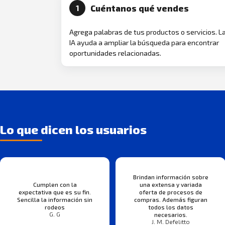
Cuéntanos qué vendes
1
Agrega palabras de tus productos o servicios. L
IA ayuda a ampliar la búsqueda para encontrar
oportunidades relacionadas.
Lo que dicen los usuarios
Brindan información sobre
Cumplen con la
una extensa y variada
expectativa que es su fin.
oferta de procesos de
Sencilla la información sin
compras. Además figuran
rodeos
todos los datos
G. G
necesarios.
J. M. Defelitto