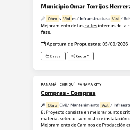
Municipio Omar Torrijos Herrer
Obra
s
Vial
es/ Infraestructura
Vial
/ Re
Mejoramiento de las
calles
internas de la 
fase.
Apertura de Propuestas:
05/08/2026
Bases
Cuota
PANAMÁ | CHIRIQUÍ | PANAMA CITY
Compras - Compras
Obra
Civil/ Mantenimiento
Vial
/ Infraes
El Proyecto consiste en mejorar puntos crí
material selecto, suministro e instalación 
Mejoramiento de Caminos de Producción en