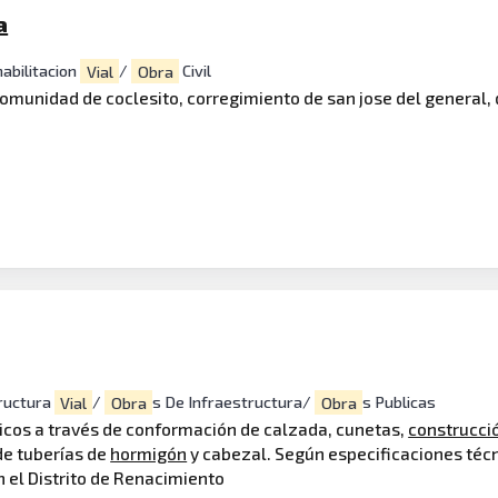
a
habilitacion
Vial
/
Obra
Civil
comunidad de coclesito, corregimiento de san jose del general, d
tructura
Vial
/
Obra
s De Infraestructura/
Obra
s Publicas
ticos a través de conformación de calzada, cunetas,
construcci
de tuberías de
hormigón
y cabezal. Según especificaciones técn
 el Distrito de Renacimiento