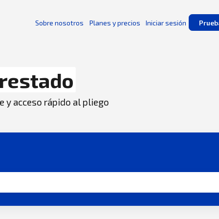
Sobre nosotros
Planes y precios
Iniciar sesión
Prueb
restado
e y acceso rápido al pliego