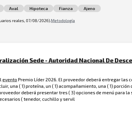
Aval
Hipoteca
Fianza
Ajeno
suarios reales, 07/08/2026).
Metodología
ralización Sede - Autoridad Nacional De Desc
el
evento
Premio Líder 2026. El proveedor deberá entregar las
luir, una ( 1) proteína, un ( 1) acompañamiento, una ( 1) porción 
 proveedor deberá presentar tres ( 3) opciones de menú para la
cesarios ( tenedor, cuchillo y servil