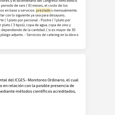
riores y el Bicentenario del Congreso Anfictiónico.
periodo de seis ( 6) meses, el costo de los
gos en base a servicios
prestado
s mensualmente.
tar con lo siguiente ya sea para desayuno,
te ( 1 plato por persona) - Postre ( 1 plato por
 plato ( 3 tipos), copa de agua, copa de vino y
 dependiendo de la cantidad, ( si es mayor de 30
liego adjunto. - Servicios de catering en la obra o
al del ICGES- Monitoreo Ordinario, el cual
io en relación con la posible presencia de
mediante métodos científicos acreditados,