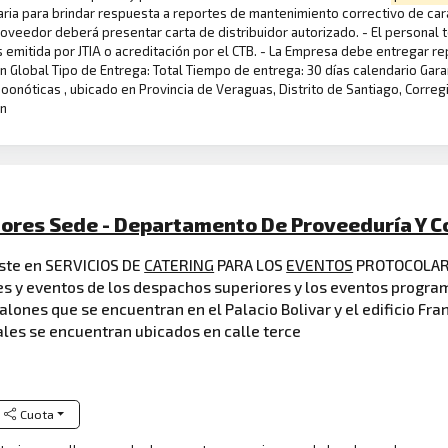
aria para brindar respuesta a reportes de mantenimiento correctivo de ca
El proveedor deberá presentar carta de distribuidor autorizado. - El person
 emitida por JTIA o acreditación por el CTB. - La Empresa debe entregar 
n Global Tipo de Entrega: Total Tiempo de entrega: 30 días calendario Gar
nóticas , ubicado en Provincia de Veraguas, Distrito de Santiago, Correg
ón
riores Sede - Departamento De Proveeduría Y 
iste en SERVICIOS DE
CATERING
PARA LOS
EVENTOS
PROTOCOLARE
s y eventos de los despachos superiores y los eventos progra
 salones que se encuentran en el Palacio Bolivar y el edificio Fr
uales se encuentran ubicados en calle terce
Cuota