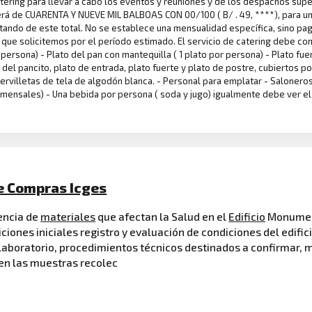
atering para llevar a cabo los eventos y reuniones y de los despachos supe
erá de CUARENTA Y NUEVE MIL BALBOAS CON 00/100 ( B/ . 49, ****), para un 
ando de este total. No se establece una mensualidad específica, sino pa
que solicitemos por el período estimado. El servicio de catering debe con
persona) - Plato del pan con mantequilla ( 1 plato por persona) - Plato fuer
del pancito, plato de entrada, plato fuerte y plato de postre, cubiertos por
rvilletas de tela de algodón blanca. - Personal para emplatar - Saloneros
ensales) - Una bebida por persona ( soda y jugo) igualmente debe ver el p
e Compras Icges
sencia de
materiales
que afectan la Salud en el
Edificio
Monument
iciones iniciales registro y evaluación de condiciones del edific
 laboratorio, procedimientos técnicos destinados a confirmar, 
en las muestras recolec