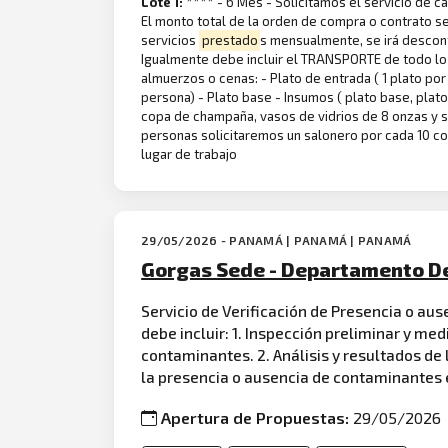
Lote 1:
**** - 6 Mes - Solicitamos el servicio de c
El monto total de la orden de compra o contrato s
servicios
prestado
s mensualmente, se irá descont
Igualmente debe incluir el TRANSPORTE de todo lo 
almuerzos o cenas: - Plato de entrada ( 1 plato por 
persona) - Plato base - Insumos ( plato base, plato 
copa de champaña, vasos de vidrios de 8 onzas y se
personas solicitaremos un salonero por cada 10 com
lugar de trabajo
29/05/2026 - PANAMÁ | PANAMÁ | PANAMÁ
Gorgas Sede - Departamento D
Servicio de Verificación de Presencia o au
debe incluir: 1. Inspección preliminar y med
contaminantes. 2. Análisis y resultados de
la presencia o ausencia de contaminantes 
Apertura de Propuestas:
29/05/2026