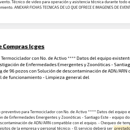
evento. Técnico de video para operación y asistencia técnica durante todo e
onamiento. ANEXAR FICHAS TECNICAS DE LO QUE OFRECE E IMAGENES DE EVE
e Compras Icges
Termociclador con No. de Activo **** Datos del equipo existent
estigación de Enfermedades Emergentes y Zoonóticas - Santiago
ca
de 96 pozos con Solución de descontaminación de ADN/ARN c
al de funcionamiento - Limpieza general del
o preventivo para Termociclador con No. de Activo **** Datos del equipo e
ón de Enfermedades Emergentes y Zoonóticas - Santiago Este - equipo donad
scontaminación de ADN/ARN compatible con el equipo. - Chequeo de tempe
sitos de la empresa y personal técnico: - El servicio deberá ser
prestad