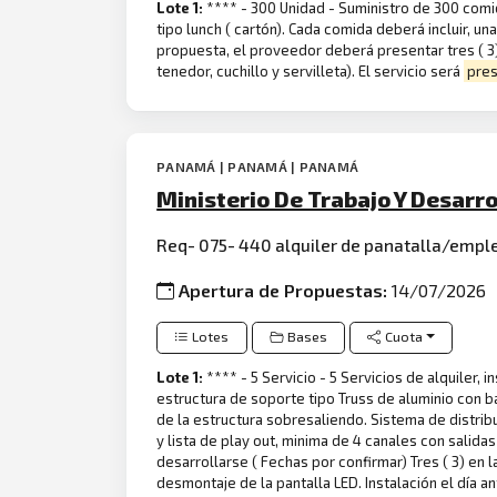
Lote 1:
**** - 300 Unidad - Suministro de 300 comi
tipo lunch ( cartón). Cada comida deberá incluir, un
propuesta, el proveedor deberá presentar tres ( 3)
tenedor, cuchillo y servilleta). El servicio será
pre
PANAMÁ | PANAMÁ | PANAMÁ
Ministerio De Trabajo Y Desarr
Req- 075- 440 alquiler de panatalla/empl
Apertura de Propuestas:
14/07/2026
Lotes
Bases
Cuota
Lote 1:
**** - 5 Servicio - 5 Servicios de alquiler,
estructura de soporte tipo Truss de aluminio con b
de la estructura sobresaliendo. Sistema de distrib
y lista de play out, minima de 4 canales con salida
desarrollarse ( Fechas por confirmar) Tres ( 3) en la 
desmontaje de la pantalla LED. Instalación el día a