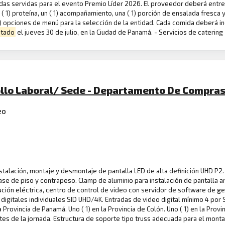
das servidas para el evento Premio Líder 2026. El proveedor deberá entre
a ( 1) proteína, un ( 1) acompañamiento, una ( 1) porción de ensalada fresca y
 opciones de menú para la selección de la entidad. Cada comida deberá inc
stado
el jueves 30 de julio, en la Ciudad de Panamá. - Servicios de catering
ollo Laboral/ Sede - Departamento De Compras
eo
 instalación, montaje y desmontaje de pantalla LED de alta definición UHD P2.
ase de piso y contrapeso. Clamp de aluminio para instalación de pantalla an
ución eléctrica, centro de control de video con servidor de software de g
s digitales individuales SID UHD/4K. Entradas de video digital mínimo 4 por
Provincia de Panamá. Uno ( 1) en la Provincia de Colón. Uno ( 1) en la Provinci
ntes de la jornada. Estructura de soporte tipo truss adecuada para el montaj