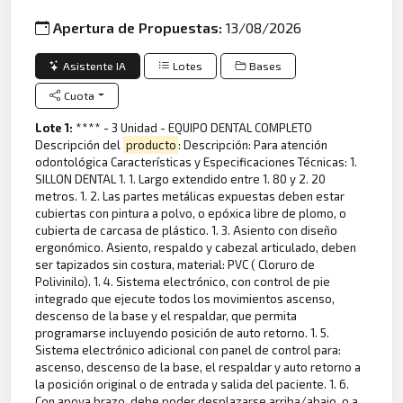
Apertura de Propuestas:
13/08/2026
Asistente IA
Lotes
Bases
Cuota
Lote 1:
**** - 3 Unidad - EQUIPO DENTAL COMPLETO
Descripción del
producto
: Descripción: Para atención
odontológica Características y Especificaciones Técnicas: 1.
SILLON DENTAL 1. 1. Largo extendido entre 1. 80 y 2. 20
metros. 1. 2. Las partes metálicas expuestas deben estar
cubiertas con pintura a polvo, o epóxica libre de plomo, o
cubierta de carcasa de plástico. 1. 3. Asiento con diseño
ergonómico. Asiento, respaldo y cabezal articulado, deben
ser tapizados sin costura, material: PVC ( Cloruro de
Polivinilo). 1. 4. Sistema electrónico, con control de pie
integrado que ejecute todos los movimientos ascenso,
descenso de la base y el respaldar, que permita
programarse incluyendo posición de auto retorno. 1. 5.
Sistema electrónico adicional con panel de control para:
ascenso, descenso de la base, el respaldar y auto retorno a
la posición original o de entrada y salida del paciente. 1. 6.
Con apoya brazo, debe poder desplazarse arriba/abajo, o a