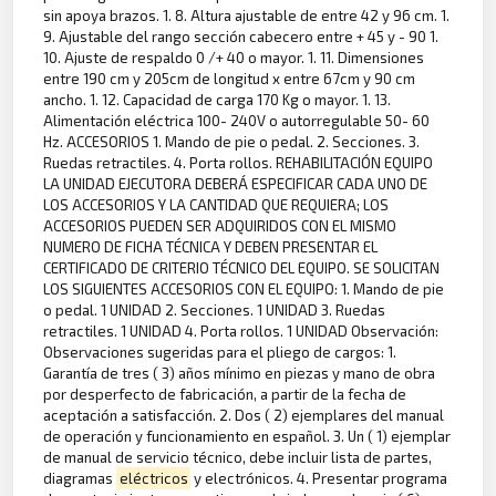
sin apoya brazos. 1. 8. Altura ajustable de entre 42 y 96 cm. 1.
9. Ajustable del rango sección cabecero entre + 45 y - 90 1.
10. Ajuste de respaldo 0 /+ 40 o mayor. 1. 11. Dimensiones
entre 190 cm y 205cm de longitud x entre 67cm y 90 cm
ancho. 1. 12. Capacidad de carga 170 Kg o mayor. 1. 13.
Alimentación eléctrica 100- 240V o autorregulable 50- 60
Hz. ACCESORIOS 1. Mando de pie o pedal. 2. Secciones. 3.
Ruedas retractiles. 4. Porta rollos. REHABILITACIÓN EQUIPO
LA UNIDAD EJECUTORA DEBERÁ ESPECIFICAR CADA UNO DE
LOS ACCESORIOS Y LA CANTIDAD QUE REQUIERA; LOS
ACCESORIOS PUEDEN SER ADQUIRIDOS CON EL MISMO
NUMERO DE FICHA TÉCNICA Y DEBEN PRESENTAR EL
CERTIFICADO DE CRITERIO TÉCNICO DEL EQUIPO. SE SOLICITAN
LOS SIGUIENTES ACCESORIOS CON EL EQUIPO: 1. Mando de pie
o pedal. 1 UNIDAD 2. Secciones. 1 UNIDAD 3. Ruedas
retractiles. 1 UNIDAD 4. Porta rollos. 1 UNIDAD Observación:
Observaciones sugeridas para el pliego de cargos: 1.
Garantía de tres ( 3) años mínimo en piezas y mano de obra
por desperfecto de fabricación, a partir de la fecha de
aceptación a satisfacción. 2. Dos ( 2) ejemplares del manual
de operación y funcionamiento en español. 3. Un ( 1) ejemplar
de manual de servicio técnico, debe incluir lista de partes,
diagramas
eléctricos
y electrónicos. 4. Presentar programa