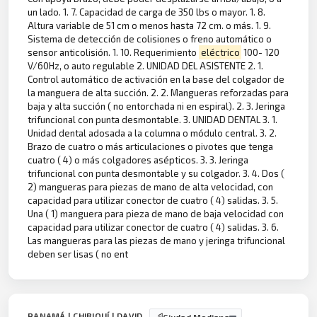
un lado. 1. 7. Capacidad de carga de 350 lbs o mayor. 1. 8.
Altura variable de 51 cm o menos hasta 72 cm. o más. 1. 9.
Sistema de detección de colisiones o freno automático o
sensor anticolisión. 1. 10. Requerimiento
eléctrico
100- 120
V/60Hz, o auto regulable 2. UNIDAD DEL ASISTENTE 2. 1.
Control automático de activación en la base del colgador de
la manguera de alta succión. 2. 2. Mangueras reforzadas para
baja y alta succión ( no entorchada ni en espiral). 2. 3. Jeringa
trifuncional con punta desmontable. 3. UNIDAD DENTAL 3. 1.
Unidad dental adosada a la columna o módulo central. 3. 2.
Brazo de cuatro o más articulaciones o pivotes que tenga
cuatro ( 4) o más colgadores asépticos. 3. 3. Jeringa
trifuncional con punta desmontable y su colgador. 3. 4. Dos (
2) mangueras para piezas de mano de alta velocidad, con
capacidad para utilizar conector de cuatro ( 4) salidas. 3. 5.
Una ( 1) manguera para pieza de mano de baja velocidad con
capacidad para utilizar conector de cuatro ( 4) salidas. 3. 6.
Las mangueras para las piezas de mano y jeringa trifuncional
deben ser lisas ( no ent
PANAMÁ | CHIRIQUÍ | DAVID