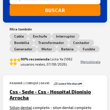
BUSCAR
Mira también
Cable
Enchufe
Interruptor
Bombilla
Transformador
Contador
Generador
Motor
Bateria
Fusible
90% recomienda
Licita Ya (1082
Metodología
usuarios reales, 07/08/2026).
PANAMÁ | CHIRIQUÍ | DAVID
Ciudad Mediana
Css - Sede - Css - Hospital Dionisio
Arrocha
Sillon
dental
completo - silon dental completo