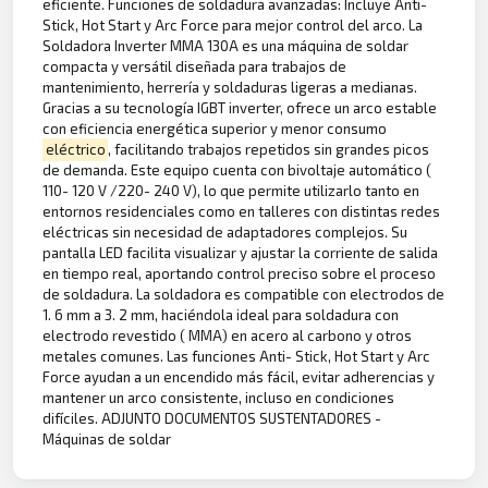
eficiente. Funciones de soldadura avanzadas: Incluye Anti-
Stick, Hot Start y Arc Force para mejor control del arco. La
Soldadora Inverter MMA 130A es una máquina de soldar
compacta y versátil diseñada para trabajos de
mantenimiento, herrería y soldaduras ligeras a medianas.
Gracias a su tecnología IGBT inverter, ofrece un arco estable
con eficiencia energética superior y menor consumo
eléctrico
, facilitando trabajos repetidos sin grandes picos
de demanda. Este equipo cuenta con bivoltaje automático (
110- 120 V /220- 240 V), lo que permite utilizarlo tanto en
entornos residenciales como en talleres con distintas redes
eléctricas sin necesidad de adaptadores complejos. Su
pantalla LED facilita visualizar y ajustar la corriente de salida
en tiempo real, aportando control preciso sobre el proceso
de soldadura. La soldadora es compatible con electrodos de
1. 6 mm a 3. 2 mm, haciéndola ideal para soldadura con
electrodo revestido ( MMA) en acero al carbono y otros
metales comunes. Las funciones Anti- Stick, Hot Start y Arc
Force ayudan a un encendido más fácil, evitar adherencias y
mantener un arco consistente, incluso en condiciones
difíciles. ADJUNTO DOCUMENTOS SUSTENTADORES -
Máquinas de soldar