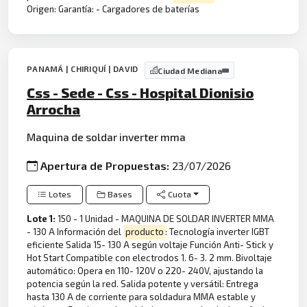
Origen: Garantía: - Cargadores de baterías
PANAMÁ | CHIRIQUÍ | DAVID
Ciudad Mediana
Css - Sede - Css - Hospital Dionisio
Arrocha
Maquina de soldar inverter mma
Apertura de Propuestas:
23/07/2026
Lotes
Bases
Cuota
Lote 1:
150 - 1 Unidad - MAQUINA DE SOLDAR INVERTER MMA
- 130 A Información del
producto
: Tecnología inverter IGBT
eficiente Salida 15- 130 A según voltaje Función Anti- Stick y
Hot Start Compatible con electrodos 1. 6- 3. 2 mm. Bivoltaje
automático: Opera en 110- 120V o 220- 240V, ajustando la
potencia según la red. Salida potente y versátil: Entrega
hasta 130 A de corriente para soldadura MMA estable y