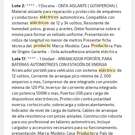
Lote 2:
**** - 1 Docena - CINTA AISLANTE ( GUTAPERCHA) (
Material aislante para reparación y protección de empalmes
y conductores
eléctricos
automotrices, Compatible con
sistemas
eléctricos
de 12 y 34 voltios, Resistente de
humedad, polvo, grasas y aceites, Debe fusionarse sobre si
misma para formar un sellado uniforme, Presentación en
rollos de longitud no menor de metros Presentar ficha
técnica del
producto
Marca: Modelo: Casa
Producto
ra: País
de Origen: Garantía: - Cinta autoadhesiva aislante eléctrica
Lote 17:
**** - 1 Unidad - ARRANCADOR PORTÁTIL PARA
BATERIAS AUTOMOTRICES CON ESTACIÓN DE ENERGIA
Arrancador portátil para vehículos con sistema
eléctrico
de
12 voltios, Corriente de arranque pico mínima de 2, 000
amperios o mas, Compresor de aire integrado con presión
mínima de 120 PSI, Inversor de corriente alterna integrado
con potencia 500W o mas, Puertos USB para carga de
dispositivos electrónicos, Protección contra polaridad
inversa, cortocircuito, sobrecarga y sobrecalentamiento,
Indicador de nivel de carga de batería, Cables de arranque
de alta resistencia con pinzas aisladas, Construcción robusta
para uso profesional en talleres automotrices, Incluye
cargador y accesorios necesarios para su funcionamiento,
presentación. Marca: Modelo: Casa
Producto
ra: País de