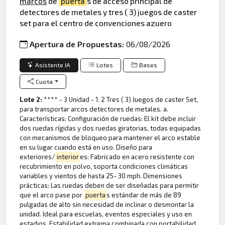
marcos
de
puerta
s de acceso principal de
detectores de metales y tres ( 3) juegos de caster
set para el centro de convenciones azuero
Apertura de Propuestas:
06/08/2026
Asistente IA
Lotes
Bases
Cuota
Lote 2:
**** - 3 Unidad - 1. 2 Tres ( 3) Juegos de caster Set,
para transportar arcos detectores de metales. a.
Características: Configuración de ruedas: El kit debe incluir
dos ruedas rígidas y dos ruedas giratorias, todas equipadas
con mecanismos de bloqueo para mantener el arco estable
en su lugar cuando está en uso. Diseño para
exteriores/
interior
es: Fabricado en acero resistente con
recubrimiento en polvo, soporta condiciones climáticas
variables y vientos de hasta 25- 30 mph. Dimensiones
prácticas: Las ruedas deben de ser diseñadas para permitir
que el arco pase por
puerta
s estándar de más de 89
pulgadas de alto sin necesidad de inclinar o desmontar la
unidad. Ideal para escuelas, eventos especiales y uso en
estadios. Estabilidad extrema combinada con portabilidad.