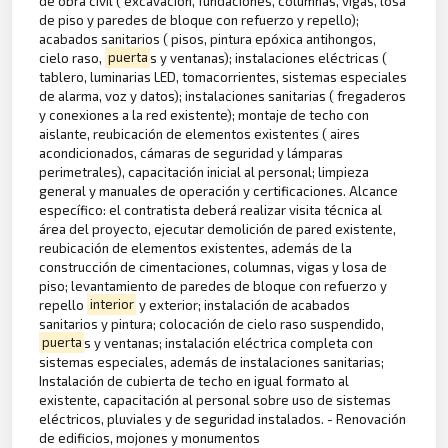
de obra civil ( excavación, fundaciones, columnas, vigas, losa
de piso y paredes de bloque con refuerzo y repello);
acabados sanitarios ( pisos, pintura epóxica antihongos,
cielo raso,
puerta
s y ventanas); instalaciones eléctricas (
tablero, luminarias LED, tomacorrientes, sistemas especiales
de alarma, voz y datos); instalaciones sanitarias ( fregaderos
y conexiones a la red existente); montaje de techo con
aislante, reubicación de elementos existentes ( aires
acondicionados, cámaras de seguridad y lámparas
perimetrales), capacitación inicial al personal; limpieza
general y manuales de operación y certificaciones. Alcance
específico: el contratista deberá realizar visita técnica al
área del proyecto, ejecutar demolición de pared existente,
reubicación de elementos existentes, además de la
construcción de cimentaciones, columnas, vigas y losa de
piso; levantamiento de paredes de bloque con refuerzo y
repello
interior
y exterior; instalación de acabados
sanitarios y pintura; colocación de cielo raso suspendido,
puerta
s y ventanas; instalación eléctrica completa con
sistemas especiales, además de instalaciones sanitarias;
Instalación de cubierta de techo en igual formato al
existente, capacitación al personal sobre uso de sistemas
eléctricos, pluviales y de seguridad instalados. - Renovación
de edificios, mojones y monumentos