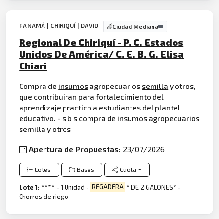
PANAMÁ | CHIRIQUÍ | DAVID
Ciudad Mediana
Regional De Chiriquí - P. C. Estados
Unidos De América/ C. E. B. G. Elisa
Chiari
Compra de
insumos
agropecuarios
semilla
y otros,
que contribuiran para fortalecimiento del
aprendizaje practico a estudiantes del plantel
educativo. - s b s compra de insumos agropecuarios
semilla y otros
Apertura de Propuestas:
23/07/2026
Lotes
Bases
Cuota
Lote 1:
**** - 1 Unidad -
REGADERA
* DE 2 GALONES* -
Chorros de riego