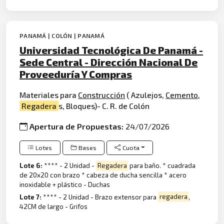
PANAMÁ | COLÓN | PANAMÁ
Universidad Tecnológica De Panamá -
Sede Central - Dirección Nacional De
Proveeduría Y Compras
Materiales para
Construcción
( Azulejos,
Cemento
,
Regadera
s, Bloques)- C. R. de Colón
Apertura de Propuestas:
24/07/2026
Lotes
Bases
Cuota
Lote 6:
**** - 2 Unidad -
Regadera
para baño. * cuadrada
de 20x20 con brazo * cabeza de ducha sencilla * acero
inoxidable + plástico - Duchas
Lote 7:
**** - 2 Unidad - Brazo extensor para
regadera
,
42CM de largo - Grifos