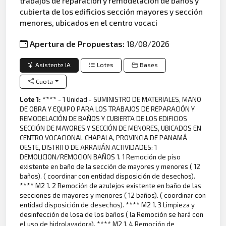
trabajos de reparación y remodelación de baños y
cubierta de los edificios sección mayores y sección
menores, ubicados en el centro vocaci
Apertura de Propuestas:
18/08/2026
Asistente IA
Lotes
Bases
Cuota
Lote 1:
**** - 1 Unidad - SUMINISTRO DE MATERIALES, MANO
DE OBRA Y EQUIPO PARA LOS TRABAJOS DE REPARACIÓN Y
REMODELACIÓN DE BAÑOS Y CUBIERTA DE LOS EDIFICIOS
SECCIÓN DE MAYORES Y SECCIÓN DE MENORES, UBICADOS EN
CENTRO VOCACIONAL CHAPALA, PROVINCIA DE PANAMÁ
OESTE, DISTRITO DE ARRAIJÁN ACTIVIDADES: 1
DEMOLICION/REMOCION BAÑOS 1. 1 Remoción de piso
existente en baño de la sección de mayores y menores ( 12
baños). ( coordinar con entidad disposición de desechos).
**** M2 1. 2 Remoción de azulejos existente en baño de las
secciones de mayores y menores ( 12 baños). ( coordinar con
entidad disposición de desechos). **** M2 1. 3 Limpieza y
desinfección de losa de los baños ( la Remoción se hará con
el uso de hidrolavadora). **** M2 1. 4 Remoción de