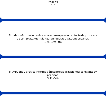
rodeos
G. G
Brindan información sobre una extensa y variada oferta de procesos
de compras. Además figuran todos los datos necesarios.
J. M. Defelitto
Muy buena y precisa información sobre las licitaciones: constantes y
precisos.
G. R. Ortiz