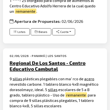
T ****- 25 otorgado para compra de alimentos al
Centro Educativo Adolfo Herrera de la cual quedo
un
remanente
.
Apertura de Propuestas:
02/06/2026
Lotes
Bases
Cuota
02/06/2026 - PANAMÁ | LOS SANTOS
Regional De Los Santos - Centro
Educativo Cambutal
9
sillas
plásticas plegables con ma' rco de
acero
revestido carbone. 1 tablero blanco 4x8 magnético
dorasolmayz, ideal. 5
sillas
escolares de 5 a 8
grado, tablero plástico - Uso de
remanente
para
compra de 9 sillas plásticas plegables, 1 tablero
blanco 4x8, 5 sillas escolares