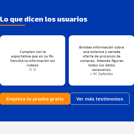
Lo que dicen los usuarios
Brindan información sobre
Cumplen con la
una extensa y variada
expectativa que es su fin.
oferta de procesos de
Sencilla la información sin
compras. Además figuran
rodeos
todos los datos
G. G
necesarios.
J. M. Defelitto
Empieza tu prueba gratis
Ver más testimonios