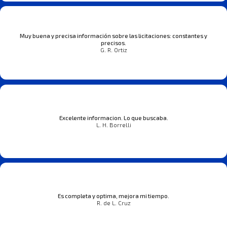
Muy buena y precisa información sobre las licitaciones: constantes y
precisos.
G. R. Ortiz
Excelente informacion. Lo que buscaba.
L. H. Borrelli
Es completa y optima, mejora mi tiempo.
R. de L. Cruz