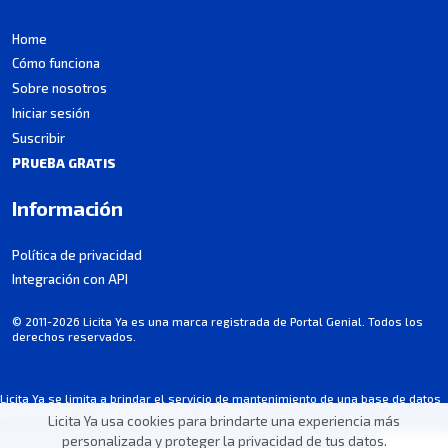
Home
Cómo funciona
Sobre nosotros
Iniciar sesión
Suscribir
PRUEBA GRATIS
Información
Política de privacidad
Integración con API
© 2011-2026 Licita Ya es una marca registrada de Portal Genial. Todos los
derechos reservados.
Licita Ya se limita a brindar el servicio de mantenimiento de una base de datos
de licitaciones y no participa en los procesos.
Licita Ya usa cookies para brindarte una experiencia más
Algunos datos pueden contener imprecisiones involuntarias. Consulta siempre
personalizada y proteger la privacidad de tus datos.