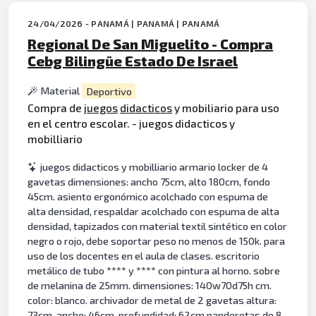
24/04/2026 - PANAMÁ | PANAMÁ | PANAMÁ
Regional De San Miguelito - Compra
Cebg Bilingüe Estado De Israel
Material
Deportivo
Compra de
juegos
didacticos
y mobiliario para uso
en el centro escolar. - juegos didacticos y
mobilliario
juegos didacticos y mobilliario armario locker de 4
gavetas dimensiones: ancho 75cm, alto 180cm, fondo
45cm. asiento ergonómico acolchado con espuma de
alta densidad, respaldar acolchado con espuma de alta
densidad, tapizados con material textil sintético en color
negro o rojo, debe soportar peso no menos de 150k. para
uso de los docentes en el aula de clases. escritorio
metálico de tubo **** y **** con pintura al horno. sobre
de melanina de 25mm. dimensiones: 140w70d75h cm.
color: blanco. archivador de metal de 2 gavetas altura:
73cm, ancho: 46cm, profundidad: 62cm panderetas de 8