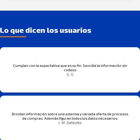
Lo que dicen los usuarios
Cumplen con la expectativa que es su fin. Sencilla la información sin
rodeos
G. G
Brindan información sobre una extensa y variada oferta de procesos
de compras. Además figuran todos los datos necesarios.
J. M. Defelitto