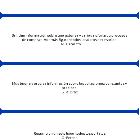
Brindan información sobre una extensa y variada oferta de procesos
de compras. Además figuran todos los datos necesarios.
J. M. Defelitto
Muy buena y precisa información sobre las licitaciones: constantes y
precisos.
G. R. Ortiz
Resume en un solo lugar todos los portales
G. Ferrea