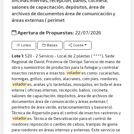
oficinas internas, recepción, baños, cocineta,
salones de capacitación, depósitos, área de
archivos de documentos área de comunicación y
áreas externas ( perímet
Apertura de Propuestas:
22/07/2026
Lotes
Bases
Cuota
Lote 1:
520 - 2 Servicio - Local de 2 plantas ( ****), Sede
Regional de David, Provincia de Chiriquí: Servicio de mano de
obra y suministros de productos para la fumigar y controlar
insectos rastreros e insectos
volador
es como: cucarachas,
hormigas, grillos, zancudos, alacranes, cien pies, roedores,
volador
es, arañas y/o tarántulas, mosquitos, en toda el área
interna ( oficinas internas, recepción, baños, cocineta,
salones de capacitación, depósitos, área de archivos de
documentos área de comunicación y áreas externas (
perímetro de área verde, estacionamientos y basurero).
Técnica de Aspersión para el control de insectos rastreros y
volador
es. Técnica de Desratización para el control de
roedores reposición o cambio de cebos, trampas de goma
para roedores en áreas internas y externas. Este servicio se