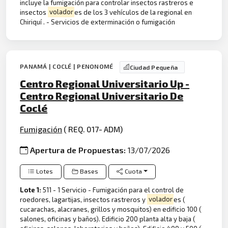
incluye la fumigación para controlar insectos rastreros e
insectos
volador
es de los 3 vehículos de la regional en
Chiriquí . - Servicios de exterminación o fumigación
PANAMÁ | COCLÉ | PENONOMÉ
Ciudad Pequeña
Centro Regional Universitario Up -
Centro Regional Universitario De
Coclé
Fumigación
( REQ. 017- ADM)
Apertura de Propuestas:
13/07/2026
Lotes
Bases
Cuota
Lote 1:
511 - 1 Servicio - Fumigación para el control de
roedores, lagartijas, insectos rastreros y
volador
es (
cucarachas, alacranes, grillos y mosquitos) en edificio 100 (
salones, oficinas y baños). Edificio 200 planta alta y baja (