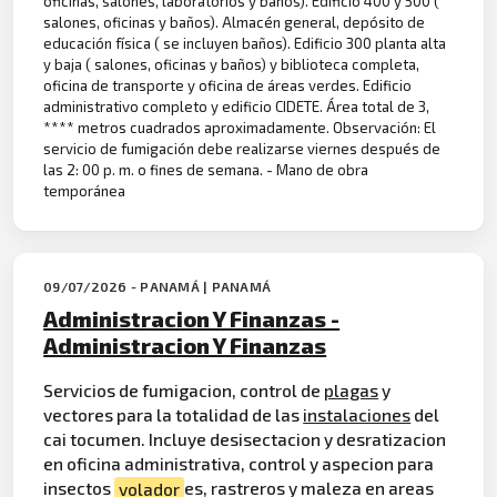
oficinas, salones, laboratorios y baños). Edificio 400 y 500 (
salones, oficinas y baños). Almacén general, depósito de
educación física ( se incluyen baños). Edificio 300 planta alta
y baja ( salones, oficinas y baños) y biblioteca completa,
oficina de transporte y oficina de áreas verdes. Edificio
administrativo completo y edificio CIDETE. Área total de 3,
**** metros cuadrados aproximadamente. Observación: El
servicio de fumigación debe realizarse viernes después de
las 2: 00 p. m. o fines de semana. - Mano de obra
temporánea
09/07/2026 - PANAMÁ | PANAMÁ
Administracion Y Finanzas -
Administracion Y Finanzas
Servicios de fumigacion, control de
plagas
y
vectores para la totalidad de las
instalaciones
del
cai tocumen. Incluye desisectacion y desratizacion
en oficina administrativa, control y aspecion para
insectos
volador
es, rastreros y maleza en areas