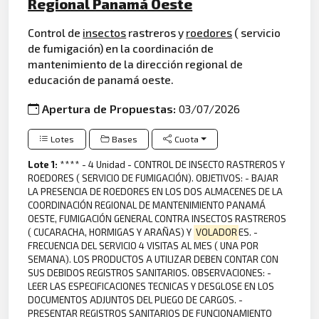
Regional Panamá Oeste
Control de
insectos
rastreros y
roedores
( servicio
de fumigación) en la coordinación de
mantenimiento de la dirección regional de
educación de panamá oeste.
Apertura de Propuestas:
03/07/2026
Lotes
Bases
Cuota
Lote 1:
**** - 4 Unidad - CONTROL DE INSECTO RASTREROS Y
ROEDORES ( SERVICIO DE FUMIGACIÓN). OBJETIVOS: - BAJAR
LA PRESENCIA DE ROEDORES EN LOS DOS ALMACENES DE LA
COORDINACIÓN REGIONAL DE MANTENIMIENTO PANAMÁ
OESTE, FUMIGACIÓN GENERAL CONTRA INSECTOS RASTREROS
( CUCARACHA, HORMIGAS Y ARAÑAS) Y
VOLADOR
ES. -
FRECUENCIA DEL SERVICIO 4 VISITAS AL MES ( UNA POR
SEMANA). LOS PRODUCTOS A UTILIZAR DEBEN CONTAR CON
SUS DEBIDOS REGISTROS SANITARIOS. OBSERVACIONES: -
LEER LAS ESPECIFICACIONES TECNICAS Y DESGLOSE EN LOS
DOCUMENTOS ADJUNTOS DEL PLIEGO DE CARGOS. -
PRESENTAR REGISTROS SANITARIOS DE FUNCIONAMIENTO